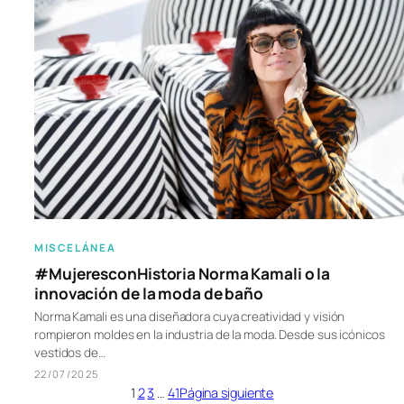
MISCELÁNEA
#MujeresconHistoria Norma Kamali o la
innovación de la moda de baño
Norma Kamali es una diseñadora cuya creatividad y visión
rompieron moldes en la industria de la moda. Desde sus icónicos
vestidos de…
22/07/2025
1
2
3
…
41
Página siguiente