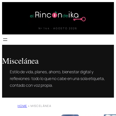
Saltar
al
contenido
Nº 144 · AGOSTO 2026
Miscelánea
Estilo de vida, planes, ahorro, bienestar digital y
reflexiones: todo lo que no cabe en una sola etiqueta,
contado con voz propia.
HOME
»
MISCELÁNEA