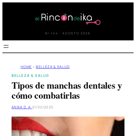
Saltar
al
contenido
Nº 144 · AGOSTO 2026
HOME
»
BELLEZA & SALUD
BELLEZA & SALUD
Tipos de manchas dentales y
cómo combatirlas
ANIKA D. A.
21/02/2023