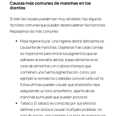
Causas más comunes de manchas en los
dientes
Si bien las causas pueden ser muy variables, hay algunos
factores comunes que pueden desencadenar las manchas.
Repasamos las más comunes:
Mala higiene bucal. Una higiene dental deficiente es
causante de manchas. Cepillarse tras cada comida
es importante para limitar los pigmentos que se
adhieren al esmalte dental, especialmente en el
caso de alimentos con colores intensos que
contienen una fuerte pigmentación, como, por
ejemplo la remolacha o bebidas como el café o el té.
Estas últimas pueden causar que el esmalte vaya
adquiriendo un tono amarillento, aparte de las
manchas puntuales que puedan provocar.
Tabaco. El tabaco es conocido por sus efectos
dañinos y en la boca causan múltiples probleas, no
solo de encías, sino también a la hora de manchar los