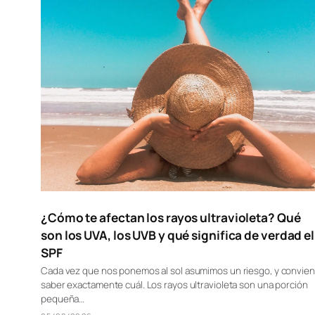
BELLEZA & SALUD
¿Cómo te afectan los rayos ultravioleta? Qué
son los UVA, los UVB y qué significa de verdad el
SPF
Cada vez que nos ponemos al sol asumimos un riesgo, y convie