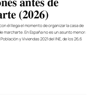
nifica de verdad el
ponemos al sol asumimos un riesgo, y conviene
cuál. Los rayos ultravioleta son una porción
ación solar, pero son los responsables de casi
ués lamentamos: quemaduras, manchas,