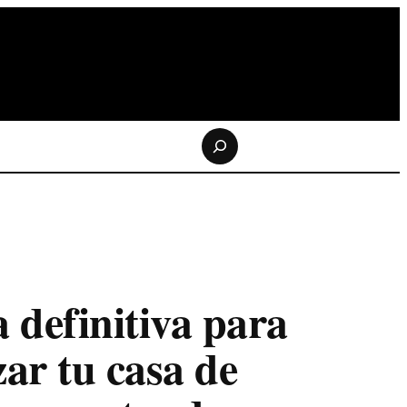
Buscar
te afectan los
ltravioleta? Qué
s UVA, los UVB y