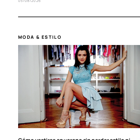
saber exactamente cuál. Los rayos ultravioleta son una porción
pequeña…
05/08/2026
MODA & ESTILO