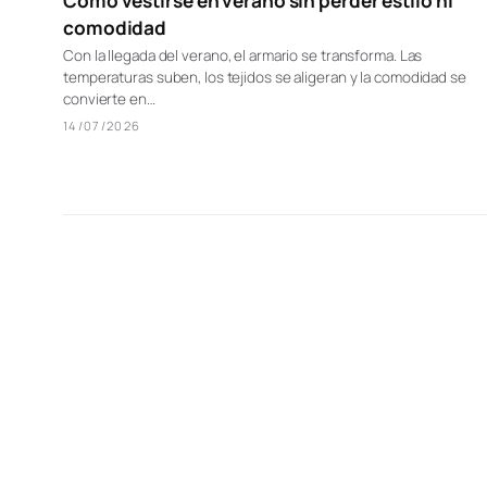
Cómo vestirse en verano sin perder estilo ni
comodidad
Con la llegada del verano, el armario se transforma. Las
temperaturas suben, los tejidos se aligeran y la comodidad se
convierte en…
14/07/2026