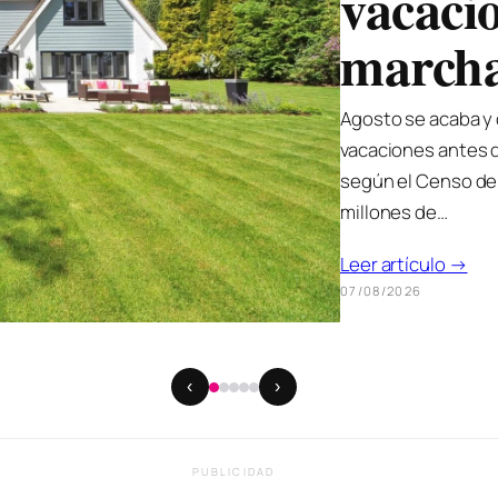
qué sig
SPF
Cada vez que nos 
saber exactamente 
pequeña de la radi
todo lo que desp
arrugas…
Leer artículo →
05/08/2026
‹
›