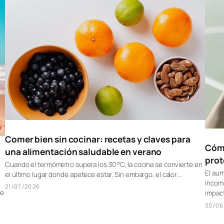
Comer bien sin cocinar: recetas y claves para
Cómo
una alimentación saludable en verano
prot
Cuando el termómetro supera los 30 °C, la cocina se convierte en
El aum
el último lugar donde apetece estar. Sin embargo, el calor…
incomo
21/07/2026
ne
impact