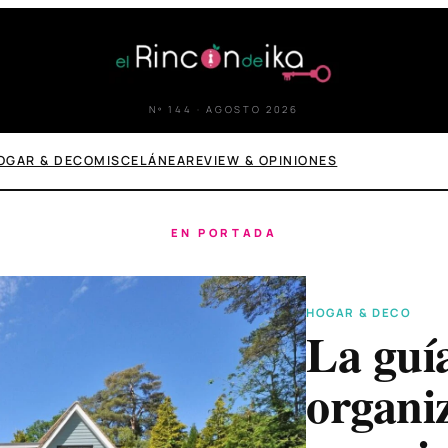
Nº 144 · AGOSTO 2026
OGAR & DECO
MISCELÁNEA
REVIEW & OPINIONES
EN PORTADA
BELLEZA & SALUD
¿Cómo 
rayos u
son lo