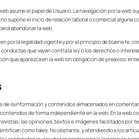
web asume el papel de Usuario. La navegación por la web s
no supone el inicio de relación laboral o comercial alguna con
berá abandonar la web.
en por la legalidad vigente y por el principio de buena fe, 
conductas que vayan contra la ley o los derechos o intereses
ción que aparezca en la web sin obligación de preaviso, en
s
le de la información y contenidos almacenados en comentari
 contenidos de forma independiente en la web. En la web co
evistas; las opiniones, textos e imágenes facilitados por 
tifican como tales. No obstante, y atendiendo a los artículos 
os contenidos que pudieran contravenir la legislación nacio