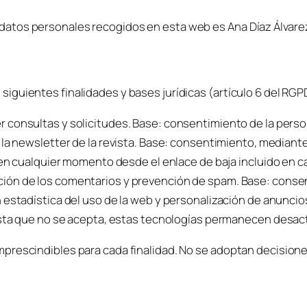
 datos personales recogidos en esta web es Ana Díaz Álvar
siguientes finalidades y bases jurídicas (artículo 6 del RGP
 consultas y solicitudes. Base: consentimiento de la perso
 la newsletter de la revista. Base: consentimiento, mediant
 en cualquier momento desde el enlace de baja incluido en c
ión de los comentarios y prevención de spam. Base: consen
estadística del uso de la web y personalización de anunci
asta que no se acepta, estas tecnologías permanecen desac
imprescindibles para cada finalidad. No se adoptan decision