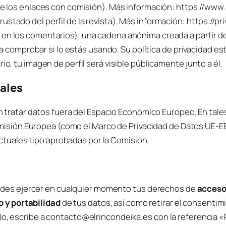
 de los enlaces con comisión). Más información: https://www
ustado del perfil de la revista). Más información: https://
 en los comentarios): una cadena anónima creada a partir d
ara comprobar si lo estás usando. Su política de privacidad e
o, tu imagen de perfil será visible públicamente junto a él.
nales
ratar datos fuera del Espacio Económico Europeo. En tales
isión Europea (como el Marco de Privacidad de Datos UE-EE.
ctuales tipo aprobadas por la Comisión.
edes ejercer en cualquier momento tus derechos de
acceso,
o y portabilidad
de tus datos, así como retirar el consentimi
ello, escribe a contacto@elrincondeika.es con la referencia 