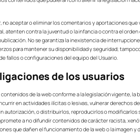
rar, no aceptar o eliminar los comentarios y aportaciones que
l, atenten contra la juventud o la infancia o contra el orden 
ublicación. No se garantiza la inexistencia de interrupcione
erzos para mantener su disponibilidad y seguridad; tampoc
i de fallos o configuraciones del equipo del Usuario.
igaciones de los usuarios
 contenidos de la web conforme a la legislación vigente, la 
ncurrir en actividades ilícitas o lesivas, vulnerar derechos de
in autorización, o distribuirlos, reproducirlos o modificarlo
mpromete a no difundir contenidos de carácter racista, xenóf
iones que dañen el funcionamiento de la web o la imagen y d