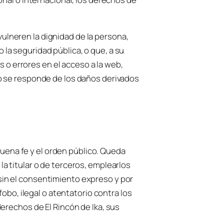
 vulneren la dignidad de la persona,
o la seguridad pública, o que, a su
s o errores en el acceso a la web,
o se responde de los daños derivados
buena fe y el orden público. Queda
 la titular o de terceros, emplearlos
s sin el consentimiento expreso y por
obo, ilegal o atentatorio contra los
erechos de El Rincón de Ika, sus