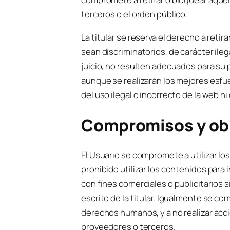
terceros o el orden público.
La titular se reserva el derecho a reti
sean discriminatorios, de carácter ilega
juicio, no resulten adecuados para su p
aunque se realizarán los mejores esfu
del uso ilegal o incorrecto de la web n
Compromisos y obl
El Usuario se compromete a utilizar los
prohibido utilizar los contenidos para i
con fines comerciales o publicitarios s
escrito de la titular. Igualmente se co
derechos humanos, y a no realizar acc
proveedores o terceros.