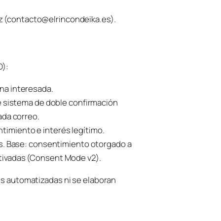
ez (contacto@elrincondeika.es).
D):
na interesada.
e sistema de doble confirmación
ada correo.
timiento e interés legítimo.
os. Base: consentimiento otorgado a
tivadas (Consent Mode v2).
es automatizadas ni se elaboran