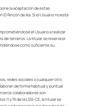
upone la aceptación de estas
 El Rincón de Ika. Si el Usuario no está
comprometiéndose el Usuario a realizar
 de terceros. La titular se reserva el
tendiéndose como suficiente su
os, redes sociales o cualquier otro
laboran de forma habitual y puntual
terceros colaboradores son
11 y 16 de la LSSI-CE, la titular se
nal o internacional, los derechos de