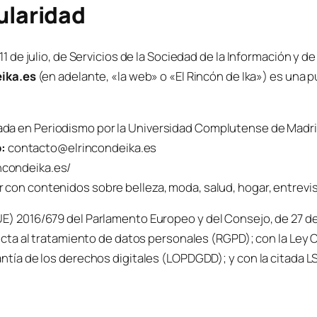
tularidad
1 de julio, de Servicios de la Sociedad de la Información y 
ika.es
(en adelante, «la web» o «El Rincón de Ika») es una p
iada en Periodismo por la Universidad Complutense de Madri
:
contacto@elrincondeika.es
incondeika.es/
or con contenidos sobre belleza, moda, salud, hogar, entrevi
 2016/679 del Parlamento Europeo y del Consejo, de 27 de ab
ecta al tratamiento de datos personales (RGPD); con la Ley O
tía de los derechos digitales (LOPDGDD); y con la citada L