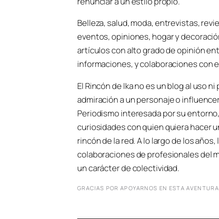
renunciar a un estilo propio.
Belleza, salud, moda, entrevistas, rev
eventos, opiniones, hogar y decoració
artículos con alto grado de opinión e
informaciones, y colaboraciones con e
El Rincón de Ika no es un blog al uso n
admiración a un personaje o influencer
Periodismo interesada por su entorno,
curiosidades con quien quiera hacer u
rincón de la red. A lo largo de los años
colaboraciones de profesionales del m
un carácter de colectividad.
GRACIAS POR APOYARNOS EN ESTA AVENTURA