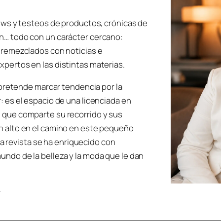
iews y testeos de productos, crónicas de
n… todo con un carácter cercano:
ntremezclados con noticias e
xpertos en las distintas materias.
i pretende marcar tendencia por la
: es el espacio de una licenciada en
 que comparte su recorrido y sus
n alto en el camino en este pequeño
, la revista se ha enriquecido con
undo de la belleza y la moda que le dan
.