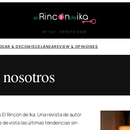
Nº 144 · AGOSTO 2026
OGAR & DECO
MISCELÁNEA
REVIEW & OPINIONES
 nosotros
 El Rincón de Ika. Una revista de autor
e de vista las últimas tendencias sin