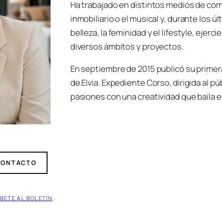
Ha trabajado en distintos medios de co
inmobiliario o el musical y, durante los ú
belleza, la feminidad y el lifestyle, eje
diversos ámbitos y proyectos.
En septiembre de 2015 publicó su primera
de Elvia. Expediente Corso
, dirigida al p
pasiones con una creatividad que baila ent
CONTACTO
BETE AL BOLETÍN
.