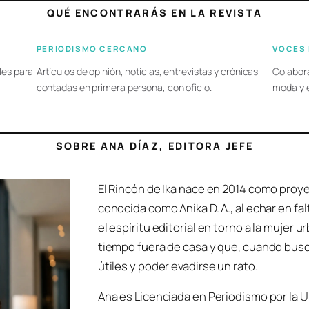
QUÉ ENCONTRARÁS EN LA REVISTA
PERIODISMO CERCANO
VOCES
iles para
Artículos de opinión, noticias, entrevistas y crónicas
Colabora
contadas en primera persona, con oficio.
moda y 
SOBRE ANA DÍAZ, EDITORA JEFE
El Rincón de Ika nace en 2014 como proy
conocida como Anika D. A., al echar en f
el espíritu editorial en torno a la mujer 
tiempo fuera de casa y que, cuando busc
útiles y poder evadirse un rato.
Ana es Licenciada en Periodismo por la