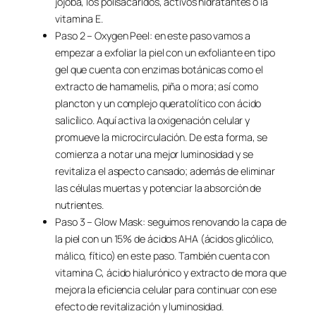
jojoba, los polisacáridos, activos hidratantes o la
vitamina E.
Paso 2 – Oxygen Peel: en este paso vamos a
empezar a exfoliar la piel con un exfoliante en tipo
gel que cuenta con enzimas botánicas como el
extracto de hamamelis, piña o mora; así como
plancton y un complejo queratolítico con ácido
salicílico. Aquí activa la oxigenación celular y
promueve la microcirculación. De esta forma, se
comienza a notar una mejor luminosidad y se
revitaliza el aspecto cansado; además de eliminar
las células muertas y potenciar la absorción de
nutrientes.
Paso 3 – Glow Mask: seguimos renovando la capa de
la piel con un 15% de ácidos AHA (ácidos glicólico,
málico, fítico) en este paso. También cuenta con
vitamina C, ácido hialurónico y extracto de mora que
mejora la eficiencia celular para continuar con ese
efecto de revitalización y luminosidad.