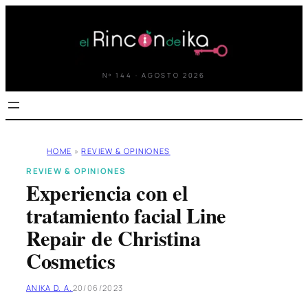
Saltar
al
contenido
Nº 144 · AGOSTO 2026
HOME
»
REVIEW & OPINIONES
REVIEW & OPINIONES
Experiencia con el
tratamiento facial Line
Repair de Christina
Cosmetics
ANIKA D. A.
20/06/2023