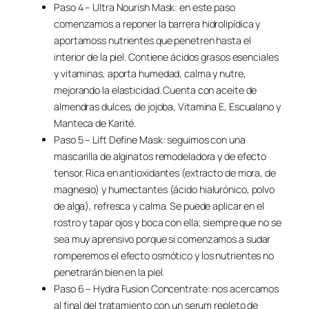
Paso 4 – Ultra Nourish Mask: en este paso
comenzamos a reponer la barrera hidrolipídica y
aportamoss nutrientes que penetren hasta el
interior de la piel. Contiene ácidos grasos esenciales
y vitaminas, aporta humedad, calma y nutre,
mejorando la elasticidad. Cuenta con aceite de
almendras dulces, de jojoba, Vitamina E, Escualano y
Manteca de Karité.
Paso 5 – Lift Define Mask: seguimos con una
mascarilla de alginatos remodeladora y de efecto
tensor. Rica en antioxidantes (extracto de mora, de
magnesio) y humectantes (ácido hialurónico, polvo
de alga), refresca y calma. Se puede aplicar en el
rostro y tapar ojos y boca con ella; siempre que no se
sea muy aprensivo porque si comenzamos a sudar
romperemos el efecto osmótico y los nutrientes no
penetrarán bien en la piel.
Paso 6 – Hydra Fusion Concentrate: nos acercamos
al final del tratamiento con un serum repleto de