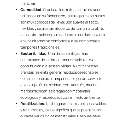
manchas.
Comodidad
: Gracias a los materiales avanzados
utilizados en su fabricación, las bragas menstruales
son muy cómodas de llevar. Son suaves al tacto,
flexibles y se ajustan al cuerpo de forma natural. No
causan irritaciones ni rozaduras, lo que las convierte
en una alternativa confortable a las compresas y
tampones tradicionales.
Sostenibilidad
: Una de las ventajas más
destacadas de las bragas menstruales es su
contribución a la sostenibilidad. Al utilizar estas
prendas, se evita generar residuos desechables
como compresas o tampones, lo que las convierte
en una opción de residuo cero. Además, muchas
marcas fabrican las bragas con materiales
ecológicos y respetuosos con el medio ambiente.
Reutilizables
: Las bragas menstruales son lavables
y reutilizables, lo que significa que se pueden usar
durante varios ciclos menstruales. Después de su