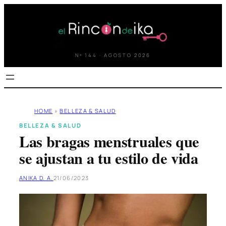
Saltar
al
contenido
Nº 144 · AGOSTO 2026
HOME
»
BELLEZA & SALUD
BELLEZA & SALUD
Las bragas menstruales que
se ajustan a tu estilo de vida
ANIKA D. A.
21/06/2023