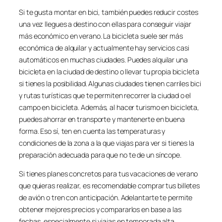
Si te gusta montar en bici, también puedes reducir costes
una vez llegues a destino con ellas para conseguir viajar
más económico en verano. La bicicleta suele ser más
económica de alquilar y actualmente hay servicios casi
automáticos en muchas ciudades. Puedes alquilar una
bicicleta en la ciudad de destino o llevar tu propia bicicleta
si tienes la posibilidad. Algunas ciudades tienen carriles bici
y rutas turísticas que te permiten recorrer la ciudad o el
campo en bicicleta. Además, al hacer turismo en bicicleta,
puedes ahorrar en transporte y mantenerte en buena
forma. Eso sí, ten en cuenta las temperaturas y
condiciones de la zona a la que viajas para ver si tienes la
preparación adecuada para que no te de un síncope.
Si tienes planes concretos para tus vacaciones de verano
que quieras realizar, es recomendable comprar tus billetes
de avión o tren con anticipación. Adelantarte te permite
obtener mejores precios y compararlos en base a las
fechas, especialmente si viajas en temporada alta.