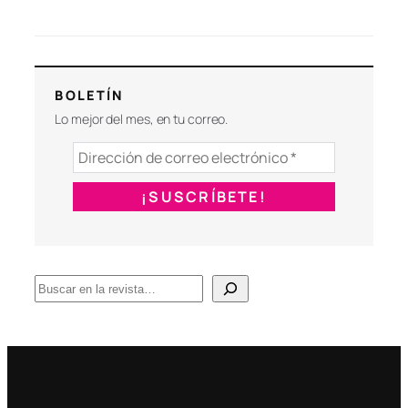
BOLETÍN
Lo mejor del mes, en tu correo.
B
u
s
c
a
r