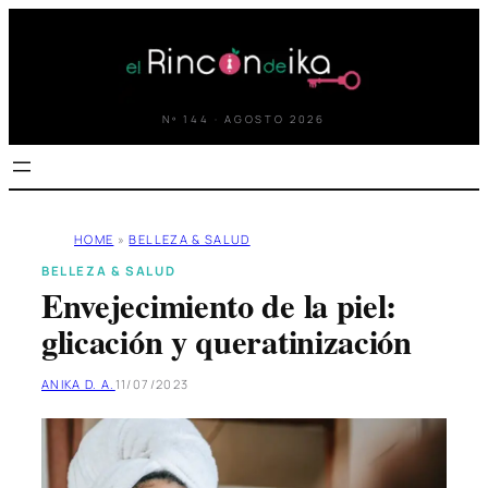
Saltar
al
contenido
Nº 144 · AGOSTO 2026
HOME
»
BELLEZA & SALUD
BELLEZA & SALUD
Envejecimiento de la piel:
glicación y queratinización
ANIKA D. A.
11/07/2023