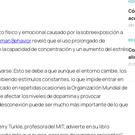
HO
Có
ac
28/
to físico y emocional causado por la sobreexposición a
uman Behavior
reveló que el uso prolongado de
BE
n la capacidad de concentración y un aumento del estrés
Com
al
21/
arse. Esto se debe a que aunque el entorno cambie, los
cibiendo estímulos constantes, lo que impide entrar en
ado en repetidas ocasiones la Organización Mundial de
de afectar los niveles de dopamina y provocar
a desconexión puede ser mucho más importante de lo que
rry Turkle, profesora del MIT, advierte en su libro
necta más que nunca, pero nos deja menos presentes”.