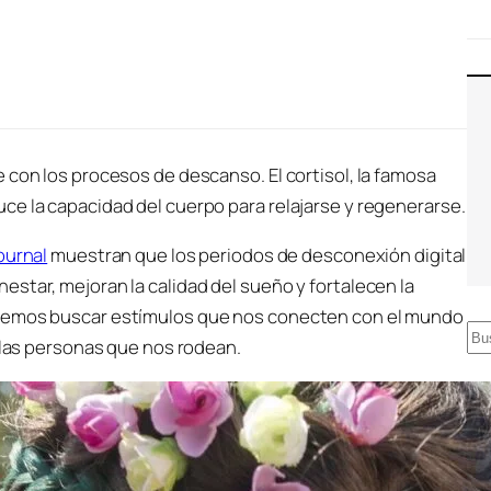
 con los procesos de descanso. El cortisol, la famosa
ce la capacidad del cuerpo para relajarse y regenerarse.
ournal
muestran que los periodos de desconexión digital
star, mejoran la calidad del sueño y fortalecen la
odemos buscar estímulos que nos conecten con el mundo
B
y las personas que nos rodean.
u
s
c
a
r