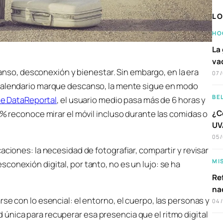
LO
HO
La 
va
nso, desconexión y bienestar. Sin embargo, en la era
07
el calendario marque descanso, la mente sigue en modo
BE
de DataReportal
, el usuario medio pasa más de 6 horas y
 % reconoce mirar el móvil incluso durante las comidas o
¿C
UVA
05
aciones: la necesidad de fotografiar, compartir y revisar
MI
conexión digital, por tanto, no es un lujo: se ha
Ref
na
se con lo esencial: el entorno, el cuerpo, las personas y
04
única para recuperar esa presencia que el ritmo digital