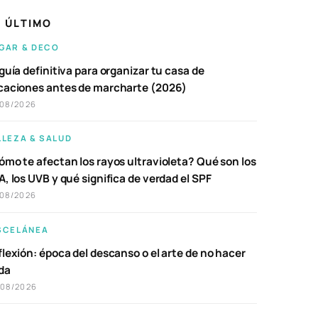
 ÚLTIMO
GAR & DECO
guía definitiva para organizar tu casa de
caciones antes de marcharte (2026)
/08/2026
LLEZA & SALUD
ómo te afectan los rayos ultravioleta? Qué son los
, los UVB y qué significa de verdad el SPF
/08/2026
SCELÁNEA
lexión: época del descanso o el arte de no hacer
da
/08/2026