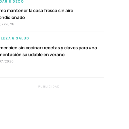
GAR & DECO
mo mantener la casa fresca sin aire
ondicionado
07/2026
LLEZA & SALUD
er bien sin cocinar: recetas y claves para una
imentación saludable en verano
07/2026
PUBLICIDAD