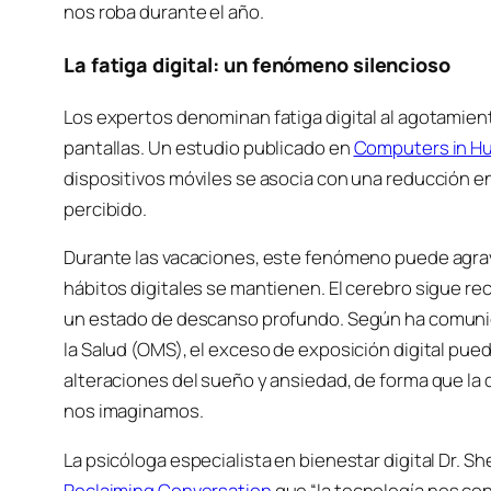
nos roba durante el año.
La fatiga digital: un fenómeno silencioso
Los expertos denominan fatiga digital al agotamien
pantallas. Un estudio publicado en
Computers in H
dispositivos móviles se asocia con una reducción e
percibido.
Durante las vacaciones, este fenómeno puede agrav
hábitos digitales se mantienen. El cerebro sigue re
un estado de descanso profundo. Según ha comunic
la Salud (OMS), el exceso de exposición digital pue
alteraciones del sueño y ansiedad, de forma que l
nos imaginamos.
La psicóloga especialista en bienestar digital Dr. She
Reclaiming Conversation
que “la tecnología nos co