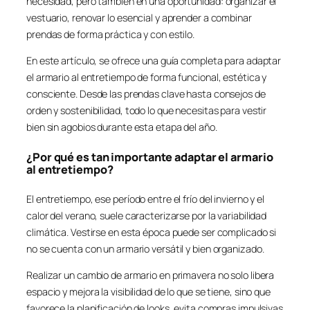
necesidad, pero también en una oportunidad: organizar el
vestuario, renovar lo esencial y aprender a combinar
prendas de forma práctica y con estilo.
En este artículo, se ofrece una guía completa para adaptar
el armario al entretiempo de forma funcional, estética y
consciente. Desde las prendas clave hasta consejos de
orden y sostenibilidad, todo lo que necesitas para vestir
bien sin agobios durante esta etapa del año.
¿Por qué es tan importante adaptar el armario
al entretiempo?
El entretiempo, ese período entre el frío del invierno y el
calor del verano, suele caracterizarse por la variabilidad
climática. Vestirse en esta época puede ser complicado si
no se cuenta con un armario versátil y bien organizado.
Realizar un cambio de armario en primavera no solo libera
espacio y mejora la visibilidad de lo que se tiene, sino que
favorece la planificación de looks, evita compras impulsivas