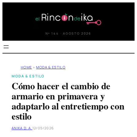
Saltar
al
contenido
Nº 144 · AGOSTO 2026
HOME
»
MODA & ESTILO
MODA & ESTILO
Cómo hacer el cambio de
armario en primavera y
adaptarlo al entretiempo con
estilo
ANIKA D. A.
12/05/2026