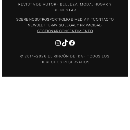
REVISTA DE AUTOR · BELLEZA, MODA, HOGAR Y
BIENESTAR
SOBRE NOSOTROS
PORTFOLIO & MEDIA KIT
CONTACTO
NEWSLETTER
AVISO LEGAL Y PRIVACIDAD
GESTIONAR CONSENTIMIENTO
Instagram
TikTok
Facebook
© 2014–2026 EL RINCÓN DE IKA · TODOS LOS
DERECHOS RESERVADOS