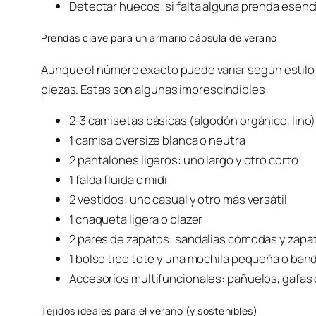
Detectar huecos: si falta alguna prenda esencia
Prendas clave para un armario cápsula de verano
Aunque el número exacto puede variar según estilo
piezas. Estas son algunas imprescindibles:
2-3 camisetas básicas (algodón orgánico, lino)
1 camisa oversize blanca o neutra
2 pantalones ligeros: uno largo y otro corto
1 falda fluida o midi
2 vestidos: uno casual y otro más versátil
1 chaqueta ligera o blazer
2 pares de zapatos: sandalias cómodas y zapat
1 bolso tipo tote y una mochila pequeña o ban
Accesorios multifuncionales: pañuelos, gafas 
Tejidos ideales para el verano (y sostenibles)