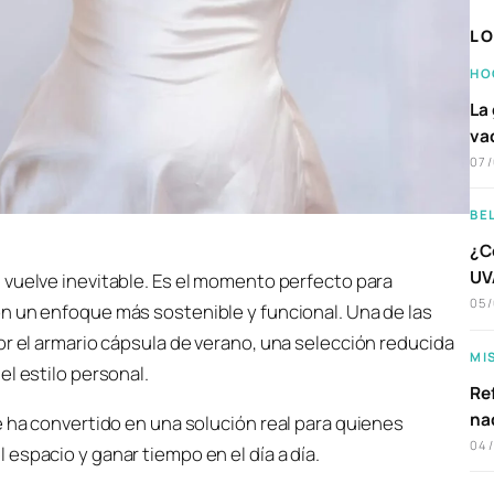
LO
HO
La 
va
07
BE
¿C
UVA
se vuelve inevitable. Es el momento perfecto para
05
con un enfoque más sostenible y funcional. Una de las
or el armario cápsula de verano, una selección reducida
MI
l estilo personal.
Ref
na
e ha convertido en una solución real para quienes
04
espacio y ganar tiempo en el día a día.