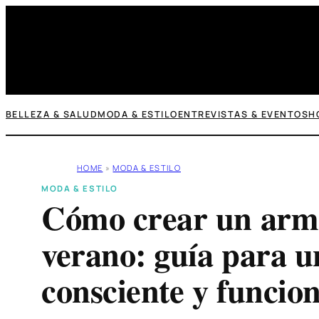
Saltar
al
contenido
BELLEZA & SALUD
MODA & ESTILO
ENTREVISTAS & EVENTOS
H
HOME
»
MODA & ESTILO
MODA & ESTILO
Cómo crear un arma
verano: guía para 
consciente y funcion