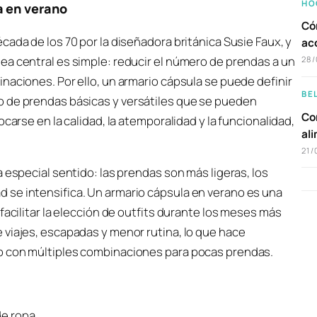
HO
a en verano
Có
ada de los 70 por la diseñadora británica Susie Faux, y
ac
ea central es simple: reducir el número de prendas a un
28/
naciones. Por ello, un armario cápsula se puede definir
BE
o de prendas básicas y versátiles que se pueden
Com
carse en la calidad, la atemporalidad y la funcionalidad,
al
21/
 especial sentido: las prendas son más ligeras, los
 se intensifica. Un armario cápsula en verano es una
facilitar la elección de outfits durante los meses más
 viajes, escapadas y menor rutina, lo que hace
o con múltiples combinaciones para pocas prendas.
de ropa.