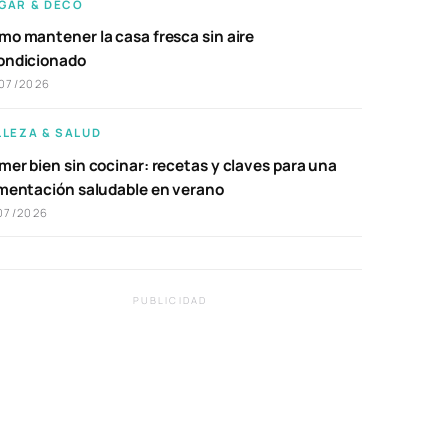
GAR & DECO
mo mantener la casa fresca sin aire
ondicionado
07/2026
LLEZA & SALUD
er bien sin cocinar: recetas y claves para una
imentación saludable en verano
07/2026
PUBLICIDAD