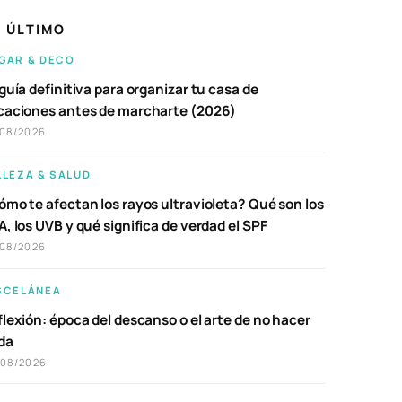
 ÚLTIMO
GAR & DECO
guía definitiva para organizar tu casa de
caciones antes de marcharte (2026)
/08/2026
LLEZA & SALUD
ómo te afectan los rayos ultravioleta? Qué son los
, los UVB y qué significa de verdad el SPF
/08/2026
SCELÁNEA
lexión: época del descanso o el arte de no hacer
da
/08/2026