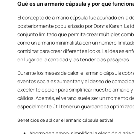
Qué es un armario cápsula y por qué funcion
El concepto de armario cápsula fue acuñado en la déc
posteriormente popularizado por Donna Karan. La id
conjunto limitado que permita crear múltiples combi
como un armario minimalista con un número limitad
combinar para crear diferentes looks. La idea es enfo
en lugar de la cantidad y las tendencias pasajeras.
Durante los meses de calor, el armario cápsula cobra
eventos sociales aumentan y el deseo de comodidad
excelente opción para simplificar nuestro armario y 
cálidos. Además, el verano suele ser un momento de
especialmente útil tener un guardarropa optimizad
Beneficios de aplicar el armario cápsula estival
Ahorro de tiempo: simplifica la elección diaria 