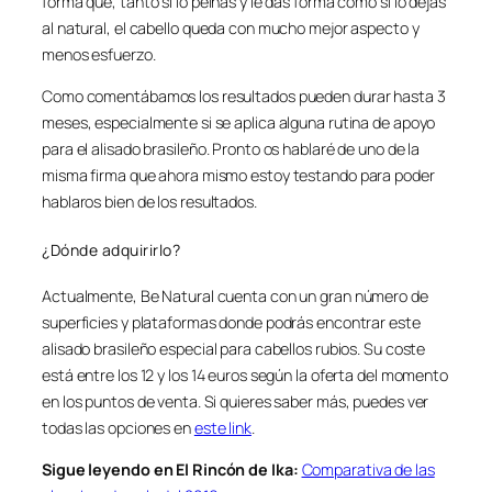
forma que, tanto si lo peinas y le das forma como si lo dejas
al natural, el cabello queda con mucho mejor aspecto y
menos esfuerzo.
Como comentábamos los resultados pueden durar hasta 3
meses, especialmente si se aplica alguna rutina de apoyo
para el alisado brasileño. Pronto os hablaré de uno de la
misma firma que ahora mismo estoy testando para poder
hablaros bien de los resultados.
¿Dónde adquirirlo?
Actualmente, Be Natural cuenta con un gran número de
superficies y plataformas donde podrás encontrar este
alisado brasileño especial para cabellos rubios. Su coste
está entre los 12 y los 14 euros según la oferta del momento
en los puntos de venta. Si quieres saber más, puedes ver
todas las opciones en
este link
.
Sigue leyendo en El Rincón de Ika:
Comparativa de las