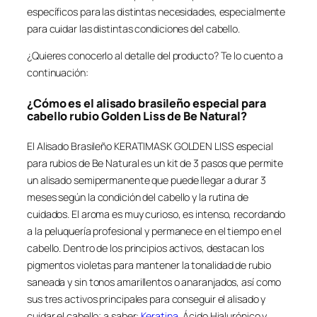
específicos para las distintas necesidades, especialmente
para cuidar las distintas condiciones del cabello.
¿Quieres conocerlo al detalle del producto? Te lo cuento a
continuación:
¿Cómo es el alisado brasileño especial para
cabello rubio Golden Liss de Be Natural?
El Alisado Brasileño KERATIMASK GOLDEN LISS especial
para rubios de Be Natural es un kit de 3 pasos que permite
un alisado semipermanente que puede llegar a durar 3
meses según la condición del cabello y la rutina de
cuidados. El aroma es muy curioso, es intenso, recordando
a la peluquería profesional y permanece en el tiempo en el
cabello. Dentro de los principios activos, destacan los
pigmentos violetas para mantener la tonalidad de rubio
saneada y sin tonos amarillentos o anaranjados, así como
sus tres activos principales para conseguir el alisado y
cuidar el cabello; a saber:
Keratina
, Ácido Hialurónico y