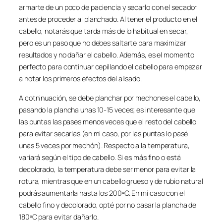
armarte de un poco de paciencia y secarlo con el secador
antes de proceder al planchado. Al tener el producto en el
cabello, notarás que tarda más de lo habitual en secar,
pero es un paso que no debes saltarte para maximizar
resultados y no dañar el cabello. Además, es el momento
perfecto para continuar cepillando el cabello para empezar
a notar los primeros efectos del alisado.
A cotninuación, se debe planchar por mechones el cabello,
pasando la plancha unas 10-15 veces; es interesante que
las puntas las pases menos veces que el resto del cabello
para evitar secarlas (en mi caso, por las puntas lo pasé
unas 5 veces por mechón). Respecto a la temperatura,
variará según el tipo de cabello. Si es más fino o está
decolorado, la temperatura debe ser menor para evitar la
rotura, mientras que en un cabello grueso y de rubio natural
podrás aumentarla hasta los 200ºC. En mi caso con el
cabello fino y decolorado, opté por no pasar la plancha de
180ºC para evitar dañarlo.