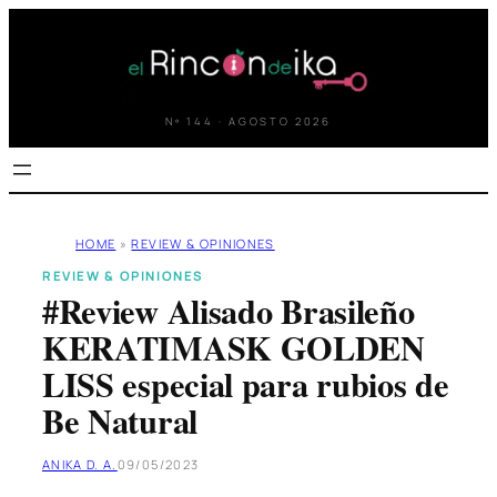
Saltar
al
contenido
Nº 144 · AGOSTO 2026
HOME
»
REVIEW & OPINIONES
REVIEW & OPINIONES
#Review Alisado Brasileño
KERATIMASK GOLDEN
LISS especial para rubios de
Be Natural
ANIKA D. A.
09/05/2023