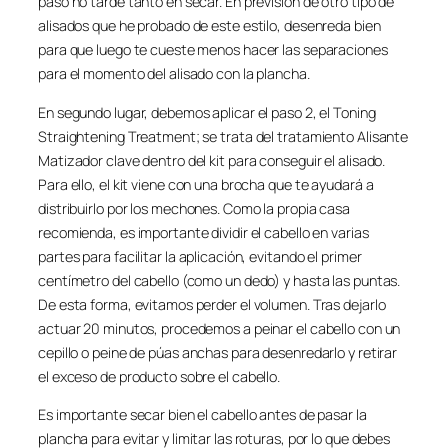
paso no tarde tanto en secar. En previsión de otro tipo de
alisados que he probado de este estilo, desenreda bien
para que luego te cueste menos hacer las separaciones
para el momento del alisado con la plancha.
En segundo lugar, debemos aplicar el paso 2, el Toning
Straightening Treatment; se trata del tratamiento Alisante
Matizador clave dentro del kit para conseguir el alisado.
Para ello, el kit viene con una brocha que te ayudará a
distribuirlo por los mechones. Como la propia casa
recomienda, es importante dividir el cabello en varias
partes para facilitar la aplicación, evitando el primer
centímetro del cabello (como un dedo) y hasta las puntas.
De esta forma, evitamos perder el volumen. Tras dejarlo
actuar 20 minutos, procedemos a peinar el cabello con un
cepillo o peine de púas anchas para desenredarlo y retirar
el exceso de producto sobre el cabello.
Es importante secar bien el cabello antes de pasar la
plancha para evitar y limitar las roturas, por lo que debes