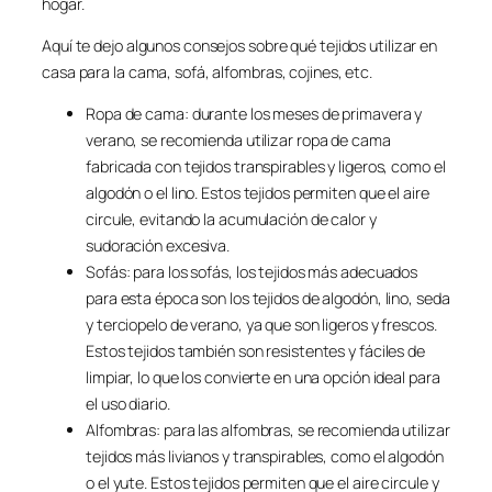
hogar.
Aquí te dejo algunos consejos sobre qué tejidos utilizar en
casa para la cama, sofá, alfombras, cojines, etc.
Ropa de cama: durante los meses de primavera y
verano, se recomienda utilizar ropa de cama
fabricada con tejidos transpirables y ligeros, como el
algodón o el lino. Estos tejidos permiten que el aire
circule, evitando la acumulación de calor y
sudoración excesiva.
Sofás: para los sofás, los tejidos más adecuados
para esta época son los tejidos de algodón, lino, seda
y terciopelo de verano, ya que son ligeros y frescos.
Estos tejidos también son resistentes y fáciles de
limpiar, lo que los convierte en una opción ideal para
el uso diario.
Alfombras: para las alfombras, se recomienda utilizar
tejidos más livianos y transpirables, como el algodón
o el yute. Estos tejidos permiten que el aire circule y