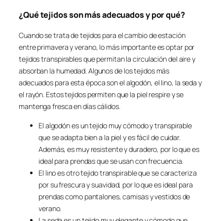
¿Qué tejidos son más adecuados y por qué?
Cuando se trata de tejidos para el cambio de estación
entre primavera y verano, lo más importante es optar por
tejidos transpirables que permitan la circulación del aire y
absorban la humedad. Algunos de los tejidos más
adecuados para esta época son el algodón, el lino, la seda y
el rayón. Estos tejidos permiten que la piel respire y se
mantenga fresca en días cálidos.
El algodón es un tejido muy cómodo y transpirable
que se adapta bien a la piel y es fácil de cuidar.
Además, es muy resistente y duradero, por lo que es
ideal para prendas que se usan con frecuencia.
El lino es otro tejido transpirable que se caracteriza
por su frescura y suavidad, por lo que es ideal para
prendas como pantalones, camisas y vestidos de
verano.
La seda es un tejido muy elegante y cómodo que