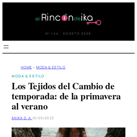
Saltar
al
contenido
Nº 144 · AGOSTO 2026
HOME
»
MODA & ESTILO
MODA & ESTILO
Los Tejidos del Cambio de
temporada: de la primavera
al verano
ANIKA D. A.
16/05/2023