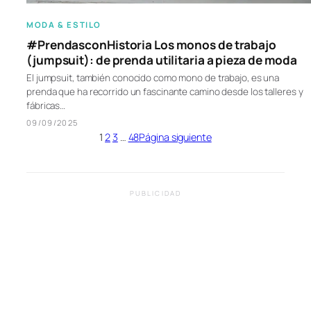
MODA & ESTILO
#PrendasconHistoria Los monos de trabajo
(jumpsuit): de prenda utilitaria a pieza de moda
El jumpsuit, también conocido como mono de trabajo, es una
prenda que ha recorrido un fascinante camino desde los talleres y
fábricas…
09/09/2025
1
2
3
…
48
Página siguiente
PUBLICIDAD