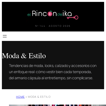
Saltar
al
contenido
Nº 144 · AGOSTO 2026
Moda & Estilo
Tendencias de moda, looks, calzado y accesorios con
un enfoque real: cómo vestir bien cada temporada,
del armario cápsula al entretiempo, sin complicarse.
HOME
»
MODA & ESTILO