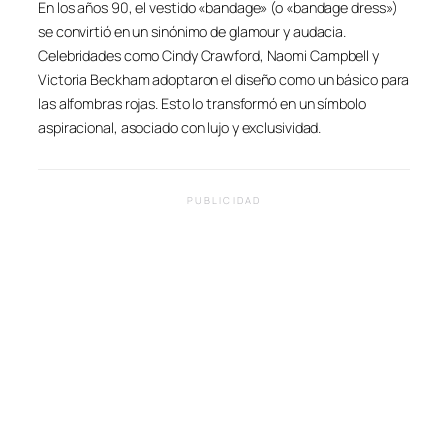
En los años 90, el vestido «bandage» (o «bandage dress»)
se convirtió en un sinónimo de glamour y audacia.
Celebridades como Cindy Crawford, Naomi Campbell y
Victoria Beckham adoptaron el diseño como un básico para
las alfombras rojas. Esto lo transformó en un símbolo
aspiracional, asociado con lujo y exclusividad.
PUBLICIDAD