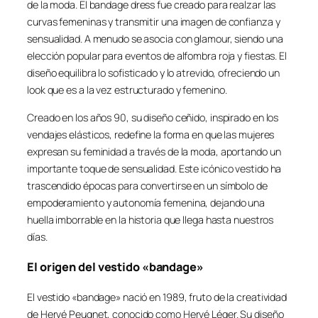
de la moda. El bandage dress fue creado para realzar las
curvas femeninas y transmitir una imagen de confianza y
sensualidad. A menudo se asocia con glamour, siendo una
elección popular para eventos de alfombra roja y fiestas. El
diseño equilibra lo sofisticado y lo atrevido, ofreciendo un
look que es a la vez estructurado y femenino.
Creado en los años 90, su diseño ceñido, inspirado en los
vendajes elásticos, redefine la forma en que las mujeres
expresan su feminidad a través de la moda, aportando un
importante toque de sensualidad. Este icónico vestido ha
trascendido épocas para convertirse en un símbolo de
empoderamiento y autonomía femenina, dejando una
huella imborrable en la historia que llega hasta nuestros
días.
El origen del vestido «bandage»
El vestido «bandage» nació en 1989, fruto de la creatividad
de Hervé Peugnet, conocido como Hervé Léger. Su diseño