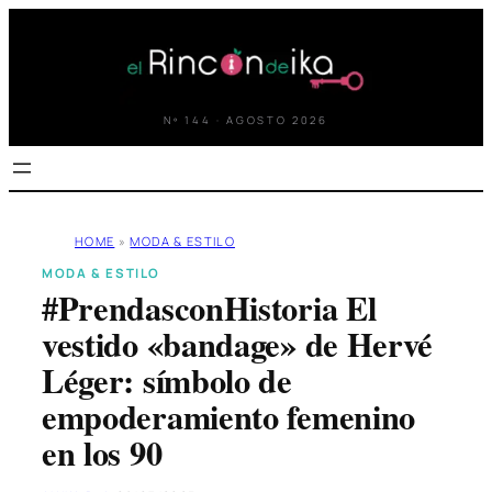
Saltar
al
contenido
Nº 144 · AGOSTO 2026
HOME
»
MODA & ESTILO
MODA & ESTILO
#PrendasconHistoria El
vestido «bandage» de Hervé
Léger: símbolo de
empoderamiento femenino
en los 90