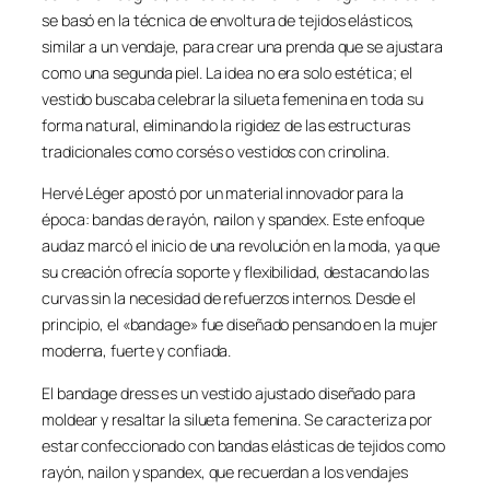
se basó en la técnica de envoltura de tejidos elásticos,
similar a un vendaje, para crear una prenda que se ajustara
como una segunda piel. La idea no era solo estética; el
vestido buscaba celebrar la silueta femenina en toda su
forma natural, eliminando la rigidez de las estructuras
tradicionales como corsés o vestidos con crinolina.
Hervé Léger apostó por un material innovador para la
época: bandas de rayón, nailon y spandex. Este enfoque
audaz marcó el inicio de una revolución en la moda, ya que
su creación ofrecía soporte y flexibilidad, destacando las
curvas sin la necesidad de refuerzos internos. Desde el
principio, el «bandage» fue diseñado pensando en la mujer
moderna, fuerte y confiada.
El bandage dress es un vestido ajustado diseñado para
moldear y resaltar la silueta femenina. Se caracteriza por
estar confeccionado con bandas elásticas de tejidos como
rayón, nailon y spandex, que recuerdan a los vendajes