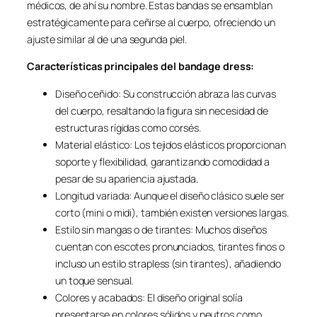
médicos, de ahí su nombre. Estas bandas se ensamblan
estratégicamente para ceñirse al cuerpo, ofreciendo un
ajuste similar al de una segunda piel.
Características principales del bandage dress:
Diseño ceñido: Su construcción abraza las curvas
del cuerpo, resaltando la figura sin necesidad de
estructuras rígidas como corsés.
Material elástico: Los tejidos elásticos proporcionan
soporte y flexibilidad, garantizando comodidad a
pesar de su apariencia ajustada.
Longitud variada: Aunque el diseño clásico suele ser
corto (mini o midi), también existen versiones largas.
Estilo sin mangas o de tirantes: Muchos diseños
cuentan con escotes pronunciados, tirantes finos o
incluso un estilo strapless (sin tirantes), añadiendo
un toque sensual.
Colores y acabados: El diseño original solía
presentarse en colores sólidos y neutros como