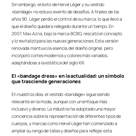
Sin embargo, el éxito de Hervé Léger y su vestido
«bandage» no estuvo exento de desafíos. A finales de los
años 90, Léger perdió el control de su marca, lo que llevó a
que el diseño quedara relegado durante un tiempo. En
2007, Max Azria, bajo la marca BCBG, rescató el concepto
y lo revitalizó para las nuevas generaciones. Esta versión
renovada mantuvo la esencia del diseño original, pero
incorporó cortes modernos y colores más variados,
adaptándose a la estética del siglo XXI.
El «bandage dress» en la actualidad: un símbolo
que trasciende generaciones
En nuestros días, el vestido «bandage» sigue siendo
relevante en la moda, aunque con un enfoque más
inclusivo y diverso. La industria ha adoptado una mayor
conciencia sobre la representación de diferentes tipos de
cuerpos, y marcas como Hervé Léger han comenzado a
ampliar su rango de tallas y diseños para reflejar esta