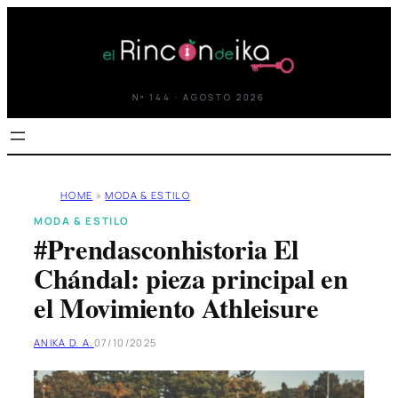
Saltar
al
contenido
Nº 144 · AGOSTO 2026
HOME
»
MODA & ESTILO
MODA & ESTILO
#Prendasconhistoria El
Chándal: pieza principal en
el Movimiento Athleisure
ANIKA D. A.
07/10/2025