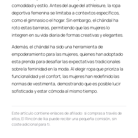
comodidad y estilo. Antes del auge del athleisure, la ropa
deportiva femenina se limitaba a contextos específicos,
como el gimnasio o el hogar. Sin embargo, el chándal ha
roto estas barreras, permitiendo que las mujeres lo
integren en su vida diaria de formas creativas y elegantes.
Además, el chándal ha sido una herramienta de
empoderamiento para las mujeres, quienes han adoptado
esta prenda para desafiar las expectativas tradicionales
sobre la feminidad en la moda. Al elegir ropa que prioriza la
funcionalidad y el confort, las mujeres han redefinido las
normas de vestimenta, demostrando que es posible lucir
sofisticada y estar cómoda al mismo tiempo.
Este artículo contiene enlaces de afiliado: si compras a través de
ellos, El Rincón de Ika puede recibir una pequeña comisión, sin
coste adicional para ti.