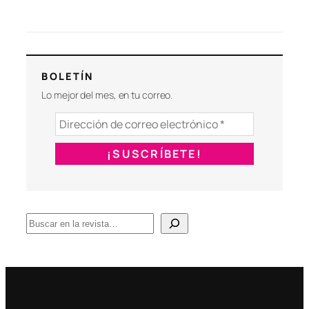
BOLETÍN
Lo mejor del mes, en tu correo.
B
u
s
c
a
r