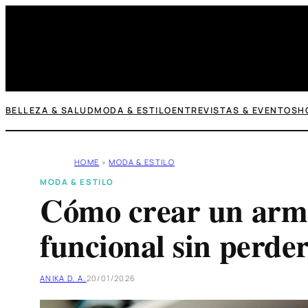
Saltar
al
contenido
BELLEZA & SALUD
MODA & ESTILO
ENTREVISTAS & EVENTOS
H
HOME
»
MODA & ESTILO
MODA & ESTILO
Cómo crear un arma
funcional sin perder
ANIKA D. A.
20/01/2026