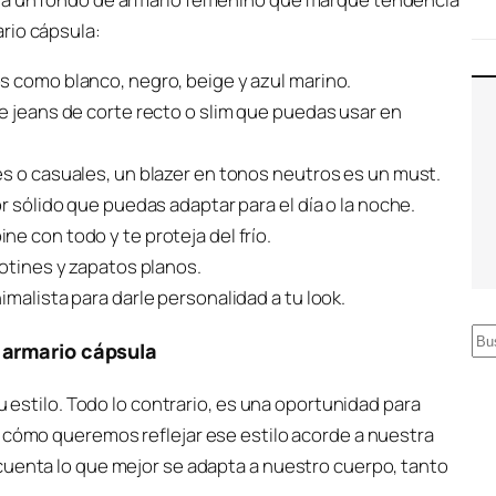
rio cápsula:
s como blanco, negro, beige y azul marino.
e jeans de corte recto o slim que puedas usar en
es o casuales, un blazer en tonos neutros es un must.
r sólido que puedas adaptar para el día o la noche.
e con todo y te proteja del frío.
botines y zapatos planos.
malista para darle personalidad a tu look.
B
 armario cápsula
u
s
u estilo. Todo lo contrario, es una oportunidad para
c
o cómo queremos reflejar ese estilo acorde a nuestra
a
cuenta lo que mejor se adapta a nuestro cuerpo, tanto
r