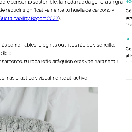
obre consumo sostenible, la moda rápida genera un gran
HO
e reducir significativamente tu huella de carbono y
Có
ac
ustainability Report 2022
).
28/
BE
 combinables, elegir tu outfit es rápido y sencillo.
Com
dicio.
al
osamente, tu ropa reflejará quién eres y te hará sentir
21/
es más práctico y visualmente atractivo.