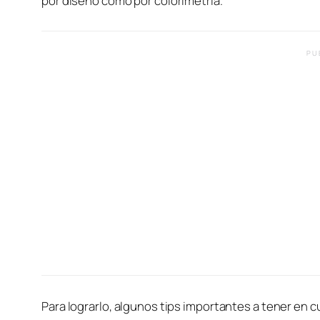
por diseño como por colorimetría.
PU
Para lograrlo, algunos tips importantes a tener en 