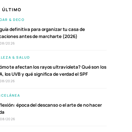
 ÚLTIMO
GAR & DECO
guía definitiva para organizar tu casa de
caciones antes de marcharte (2026)
/08/2026
LLEZA & SALUD
ómo te afectan los rayos ultravioleta? Qué son los
, los UVB y qué significa de verdad el SPF
/08/2026
SCELÁNEA
lexión: época del descanso o el arte de no hacer
da
/08/2026