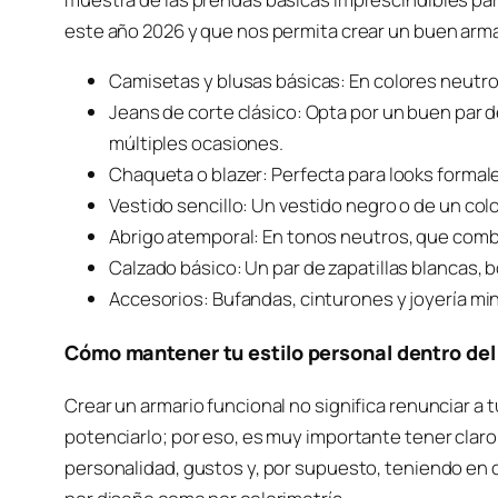
este año 2026 y que nos permita crear un buen arma
Camisetas y blusas básicas: En colores neutro
Jeans de corte clásico: Opta por un buen par d
múltiples ocasiones.
Chaqueta o blazer: Perfecta para looks formal
Vestido sencillo: Un vestido negro o de un colo
Abrigo atemporal: En tonos neutros, que combin
Calzado básico: Un par de zapatillas blancas, 
Accesorios: Bufandas, cinturones y joyería mini
Cómo mantener tu estilo personal dentro del
Crear un armario funcional no significa renunciar a t
potenciarlo; por eso, es muy importante tener clar
personalidad, gustos y, por supuesto, teniendo en 