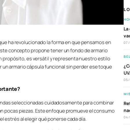
LO
HO
La 
va
a que ha revolucionado la forma en que pensamos en
07
 este concepto propone tener un fondo de armario
BE
propósito, es versátil y representa nuestro estilo
¿C
r un armario cápsula funcional sin perder ese toque
UVA
05
ortante?
MI
prendas seleccionadas cuidadosamente para combinar
Ref
s con pocas piezas. Este enfoque promueve el consumo
na
04
el estrés al elegir qué ponerse cada día.