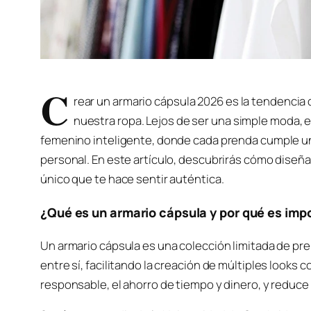
C
rear un armario cápsula 2026 es la tendenci
nuestra ropa. Lejos de ser una simple moda,
femenino inteligente, donde cada prenda cumple un 
personal. En este artículo, descubrirás cómo diseña
único que te hace sentir auténtica.
¿Qué es un armario cápsula y por qué es imp
Un armario cápsula es una colección limitada de 
entre sí, facilitando la creación de múltiples look
responsable, el ahorro de tiempo y dinero, y reduce 