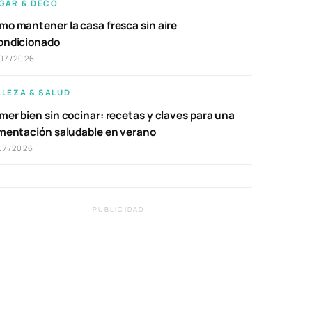
GAR & DECO
mo mantener la casa fresca sin aire
ondicionado
07/2026
LLEZA & SALUD
er bien sin cocinar: recetas y claves para una
imentación saludable en verano
07/2026
PUBLICIDAD