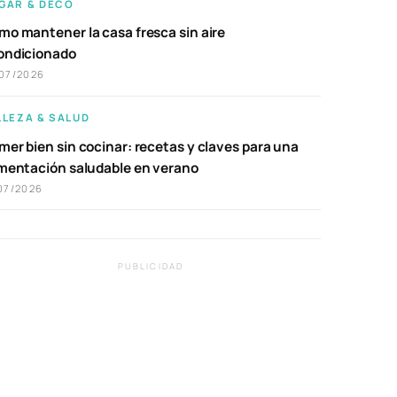
GAR & DECO
mo mantener la casa fresca sin aire
ondicionado
07/2026
LLEZA & SALUD
er bien sin cocinar: recetas y claves para una
imentación saludable en verano
07/2026
PUBLICIDAD