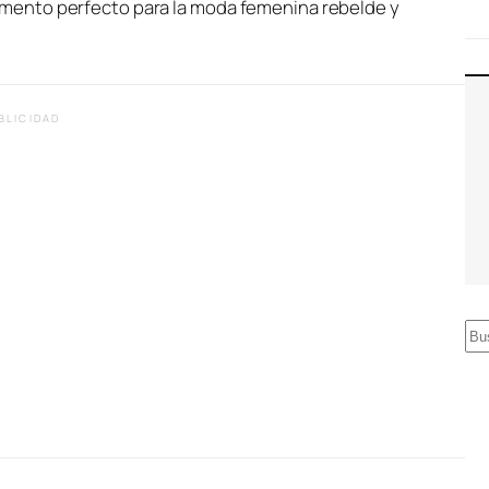
mento perfecto para la moda femenina rebelde y
BLICIDAD
B
u
s
c
a
r