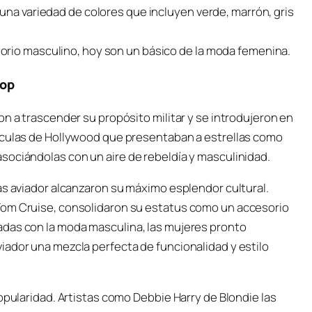
una variedad de colores que incluyen verde, marrón, gris
orio masculino, hoy son un básico de la moda femenina.
pop
on a trascender su propósito militar y se introdujeron en
lículas de Hollywood que presentaban a estrellas como
sociándolas con un aire de rebeldía y masculinidad.
as aviador alcanzaron su máximo esplendor cultural.
Tom Cruise, consolidaron su estatus como un accesorio
adas con la moda masculina, las mujeres pronto
iador una mezcla perfecta de funcionalidad y estilo
opularidad. Artistas como Debbie Harry de Blondie las