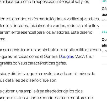
n desafíos como la exposición intensa al sol y los
HO
Có
ac
entes grandes en forma de lágrima y varillas ajustables,
28/
lentes tintados, inicialmente verdes, reducían el brillo y
 herramienta esencial para los aviadores. Este diseño
BE
ama.
Com
al
 se convirtieron en un símbolo de orgullo militar, siendo
21/
 Figuras heroicas como el General
Douglas
MacArthur
rafías con sus características gafas.
sico y distintivo, que ha evolucionado en términos de
us detalles de diseño clave son:
 cubren una amplia área alrededor de los ojos.
unque existen variantes modernas con monturas de