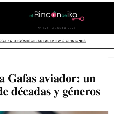
Nº 144 · AGOSTO 2026
OGAR & DECO
MISCELÁNEA
REVIEW & OPINIONES
a Gafas aviador: un
nde décadas y géneros