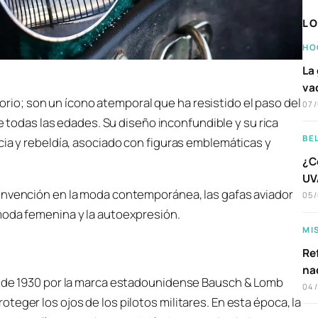
LO
HO
La 
va
rio; son un ícono atemporal que ha resistido el paso del
07
todas las edades. Su diseño inconfundible y su rica
BE
cia y rebeldía, asociado con figuras emblemáticas y
¿C
UVA
invención en la moda contemporánea, las gafas aviador
05
moda femenina y la autoexpresión.
MI
Ref
na
da de 1930 por la marca estadounidense Bausch & Lomb
04
eger los ojos de los pilotos militares. En esta época, la