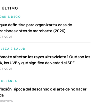
 ÚLTIMO
GAR & DECO
guía definitiva para organizar tu casa de
caciones antes de marcharte (2026)
/08/2026
LLEZA & SALUD
ómo te afectan los rayos ultravioleta? Qué son los
, los UVB y qué significa de verdad el SPF
/08/2026
SCELÁNEA
lexión: época del descanso o el arte de no hacer
da
/08/2026