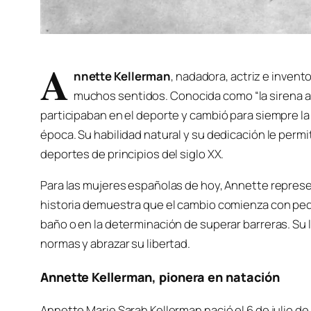
A
nnette Kellerman
, nadadora, actriz e invent
muchos sentidos. Conocida como “la sirena au
participaban en el deporte y cambió para siempre l
época. Su habilidad natural y su dedicación le permi
deportes de principios del siglo XX.
Para las mujeres españolas de hoy, Annette repres
historia demuestra que el cambio comienza con peq
baño o en la determinación de superar barreras. Su 
normas y abrazar su libertad.
Annette Kellerman, pionera en natación
Annette Marie Sarah Kellerman nació el 6 de julio de 