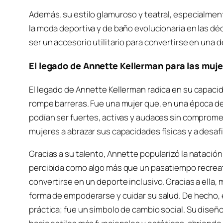
Además, su estilo glamuroso y teatral, especialment
la moda deportiva y de baño evolucionaría en las déc
ser un accesorio utilitario para convertirse en una
El legado de Annette Kellerman para las muje
El legado de Annette Kellerman radica en su capac
rompe barreras. Fue una mujer que, en una época d
podían ser fuertes, activas y audaces sin comprome
mujeres a abrazar sus capacidades físicas y a desafi
Gracias a su talento, Annette popularizó la natació
percibida como algo más que un pasatiempo recreat
convertirse en un deporte inclusivo. Gracias a ell
forma de empoderarse y cuidar su salud. De hecho, 
práctica; fue un símbolo de cambio social. Su diseñ