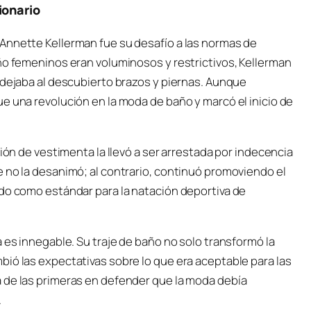
ionario
Annette Kellerman fue su desafío a las normas de
ño femeninos eran voluminosos y restrictivos, Kellerman
 dejaba al descubierto brazos y piernas. Aunque
e una revolución en la moda de baño y marcó el inicio de
ción de vestimenta la llevó a ser arrestada por indecencia
 no la desanimó; al contrario, continuó promoviendo el
ado como estándar para la natación deportiva de
 es innegable. Su traje de baño no solo transformó la
ió las expectativas sobre lo que era aceptable para las
 de las primeras en defender que la moda debía
.