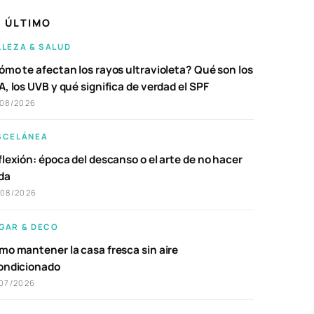
 ÚLTIMO
LLEZA & SALUD
ómo te afectan los rayos ultravioleta? Qué son los
, los UVB y qué significa de verdad el SPF
/08/2026
SCELÁNEA
lexión: época del descanso o el arte de no hacer
da
/08/2026
GAR & DECO
mo mantener la casa fresca sin aire
ondicionado
07/2026