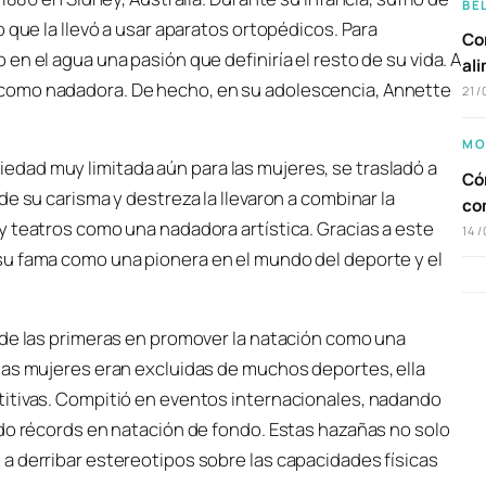
BE
 que la llevó a usar aparatos ortopédicos. Para
Com
n el agua una pasión que definiría el resto de su vida. A
al
como nadadora. De hecho, en su adolescencia, Annette
21/
MO
dad muy limitada aún para las mujeres, se trasladó a
Cóm
e su carisma y destreza la llevaron a combinar la
co
y teatros como una nadadora artística. Gracias a este
14/
su fama como una pionera en el mundo del deporte y el
 de las primeras en promover la natación como una
las mujeres eran excluidas de muchos deportes, ella
titivas. Compitió en eventos internacionales, nadando
ndo récords en natación de fondo. Estas hazañas no solo
a derribar estereotipos sobre las capacidades físicas