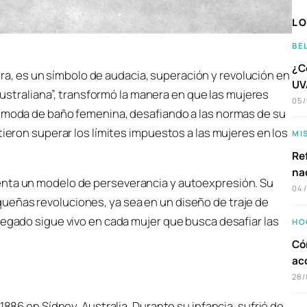
LO
BE
¿C
ora, es un símbolo de audacia, superación y revolución en
UVA
straliana”, transformó la manera en que las mujeres
05
a moda de baño femenina, desafiando a las normas de su
tieron superar los límites impuestos a las mujeres en los
MI
Ref
na
enta un modelo de perseverancia y autoexpresión. Su
04
ueñas revoluciones, ya sea en un diseño de traje de
legado sigue vivo en cada mujer que busca desafiar las
HO
Có
ac
28/
1886 en Sídney, Australia. Durante su infancia, sufrió de