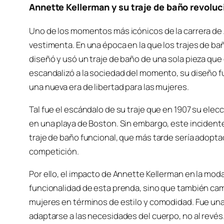
Annette Kellerman y su traje de baño revoluc
Uno de los momentos más icónicos de la carrera de 
vestimenta. En una época en la que los trajes de ba
diseñó y usó un traje de baño de una sola pieza que
escandalizó a la sociedad del momento, su diseño fu
una nueva era de libertad para las mujeres.
Tal fue el escándalo de su traje que en 1907 su elec
en una playa de Boston. Sin embargo, este incidente
traje de baño funcional, que más tarde sería adopt
competición.
Por ello, el impacto de Annette Kellerman en la moda
funcionalidad de esta prenda, sino que también camb
mujeres en términos de estilo y comodidad. Fue una
adaptarse a las necesidades del cuerpo, no al revés