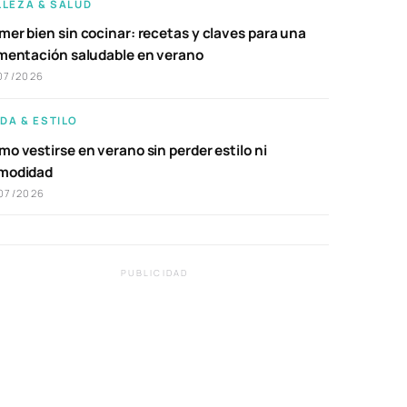
LLEZA & SALUD
er bien sin cocinar: recetas y claves para una
imentación saludable en verano
07/2026
DA & ESTILO
o vestirse en verano sin perder estilo ni
modidad
07/2026
PUBLICIDAD