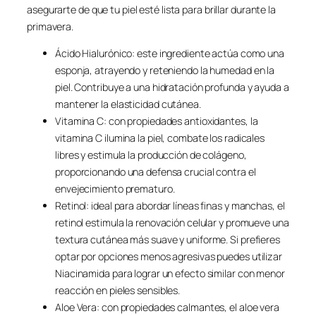
asegurarte de que tu piel esté lista para brillar durante la
primavera.
Ácido Hialurónico: este ingrediente actúa como una
esponja, atrayendo y reteniendo la humedad en la
piel. Contribuye a una hidratación profunda y ayuda a
mantener la elasticidad cutánea.
Vitamina C: con propiedades antioxidantes, la
vitamina C ilumina la piel, combate los radicales
libres y estimula la producción de colágeno,
proporcionando una defensa crucial contra el
envejecimiento prematuro.
Retinol: ideal para abordar líneas finas y manchas, el
retinol estimula la renovación celular y promueve una
textura cutánea más suave y uniforme. Si prefieres
optar por opciones menos agresivas puedes utilizar
Niacinamida para lograr un efecto similar con menor
reacción en pieles sensibles.
Aloe Vera: con propiedades calmantes, el aloe vera