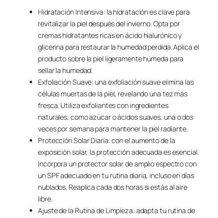
Hidratación Intensiva: la hidratación es clave para
revitalizar la piel después del invierno. Opta por
cremas hidratantes ricas en ácido hialurónico y
glicerina para restaurar la humedad perdida. Aplica el
producto sobre la piel ligeramente húmeda para
sellar la humedad.
Exfoliación Suave: una exfoliación suave elimina las
células muertas de la piel, revelando una tez más
fresca. Utiliza exfoliantes con ingredientes
naturales, como azúcar o ácidos suaves, una o dos
veces por semana para mantener la piel radiante.
Protección Solar Diaria: con el aumento de la
exposición solar, la protección adecuada es esencial.
Incorpora un protector solar de amplio espectro con
un SPF adecuado en tu rutina diaria, incluso en días
nublados. Reaplica cada dos horas si estás al aire
libre.
Ajuste de la Rutina de Limpieza: adapta tu rutina de