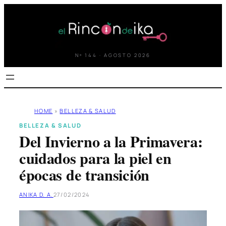
Saltar
al
contenido
Nº 144 · AGOSTO 2026
HOME
»
BELLEZA & SALUD
BELLEZA & SALUD
Del Invierno a la Primavera:
cuidados para la piel en
épocas de transición
ANIKA D. A.
27/02/2024