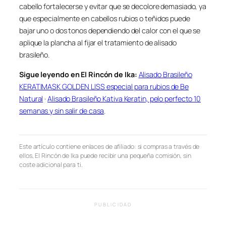
cabello fortalecerse y evitar que se decolore demasiado, ya
que especialmente en cabellos rubios o teñidos puede
bajar uno o dos tonos dependiendo del calor con el que se
aplique la plancha al fijar el tratamiento de alisado
brasileño.
Sigue leyendo en El Rincón de Ika:
Alisado Brasileño
KERATIMASK GOLDEN LISS especial para rubios de Be
Natural
·
Alisado Brasileño Kativa Keratin, pelo perfecto 10
semanas y sin salir de casa
.
Este artículo contiene enlaces de afiliado: si compras a través de
ellos, El Rincón de Ika puede recibir una pequeña comisión, sin
coste adicional para ti.
PUBLICIDAD