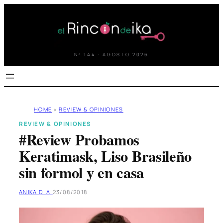
Saltar
al
contenido
Nº 144 · AGOSTO 2026
HOME
»
REVIEW & OPINIONES
REVIEW & OPINIONES
#Review Probamos
Keratimask, Liso Brasileño
sin formol y en casa
ANIKA D. A.
23/08/2018