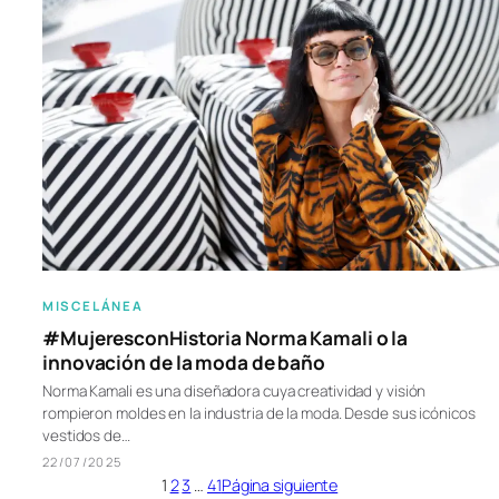
MISCELÁNEA
#MujeresconHistoria Norma Kamali o la
innovación de la moda de baño
Norma Kamali es una diseñadora cuya creatividad y visión
rompieron moldes en la industria de la moda. Desde sus icónicos
vestidos de…
22/07/2025
1
2
3
…
41
Página siguiente