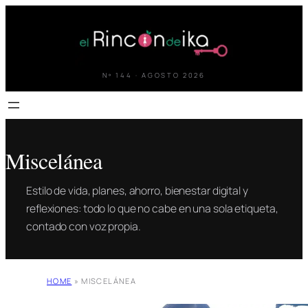
Saltar
al
contenido
Nº 144 · AGOSTO 2026
Miscelánea
Estilo de vida, planes, ahorro, bienestar digital y
reflexiones: todo lo que no cabe en una sola etiqueta,
contado con voz propia.
HOME
»
MISCELÁNEA