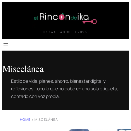
Saltar
al
contenido
Nº 144 · AGOSTO 2026
Miscelánea
Estilo de vida, planes, ahorro, bienestar digital y
reflexiones: todo lo que no cabe en una sola etiqueta,
contado con voz propia.
HOME
»
MISCELÁNEA