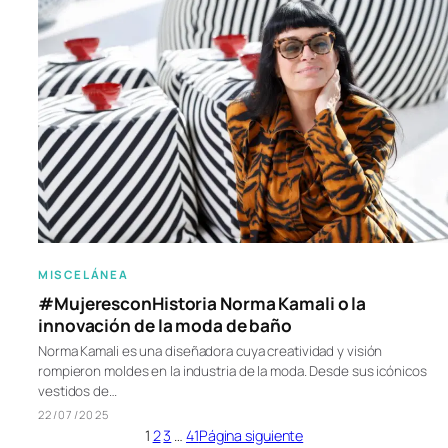
MISCELÁNEA
#MujeresconHistoria Norma Kamali o la
innovación de la moda de baño
Norma Kamali es una diseñadora cuya creatividad y visión
rompieron moldes en la industria de la moda. Desde sus icónicos
vestidos de…
22/07/2025
1
2
3
…
41
Página siguiente