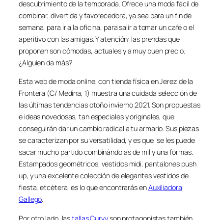
descubrimiento de la temporada. Ofrece una moda fácil de
combinar, divertida y favorecedora, ya sea para un fin de
semana, para ir a la oficina, para salir a tomar un café o el
aperitivo con las amigas. Y atención: las prendas que
proponen son cómodas, actuales y a muy buen precio.
¿Alguien da más?
Esta web de moda online, con tienda física en Jerez de la
Frontera (
C/ Medina, 1
) muestra una cuidada selección de
las últimas tendencias otoño invierno 2021. Son propuestas
e ideas novedosas, tan especiales y originales, que
conseguirán dar un cambio radical a tu armario. Sus piezas
se caracterizan por su versatilidad, y es que, se les puede
sacar mucho partido combinándolas de mil y una formas.
Estampados geométricos, vestidos midi, pantalones push
up, y una excelente colección de elegantes vestidos de
fiesta, etcétera, es lo que encontrarás en
Auxiliadora
Gallego
.
Por otro lado, las
tallas Curvy
son protagonistas también