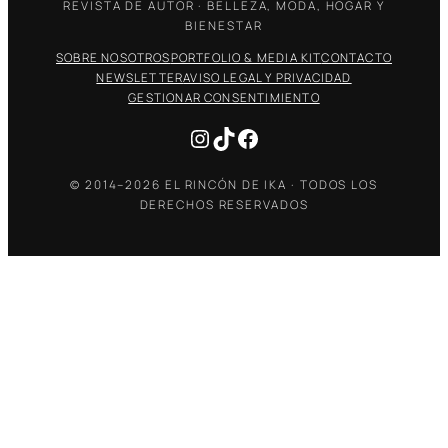
REVISTA DE AUTOR · BELLEZA, MODA, HOGAR Y
BIENESTAR
SOBRE NOSOTROS
PORTFOLIO & MEDIA KIT
CONTACTO
NEWSLETTER
AVISO LEGAL Y PRIVACIDAD
GESTIONAR CONSENTIMIENTO
Instagram
TikTok
Facebook
© 2014–2026 EL RINCÓN DE IKA · TODOS LOS
DERECHOS RESERVADOS