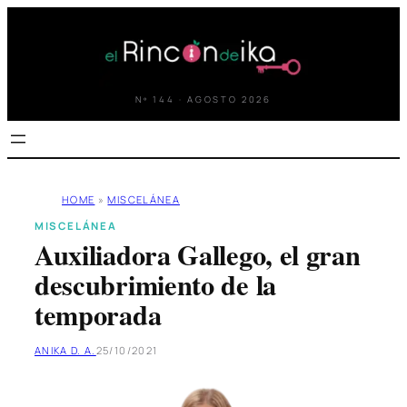
Saltar
al
contenido
Nº 144 · AGOSTO 2026
HOME
»
MISCELÁNEA
MISCELÁNEA
Auxiliadora Gallego, el gran
descubrimiento de la
temporada
ANIKA D. A.
25/10/2021