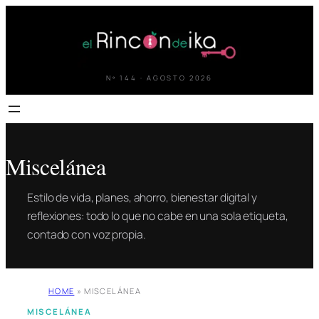
Saltar
al
contenido
Nº 144 · AGOSTO 2026
Miscelánea
Estilo de vida, planes, ahorro, bienestar digital y
reflexiones: todo lo que no cabe en una sola etiqueta,
contado con voz propia.
HOME
»
MISCELÁNEA
MISCELÁNEA