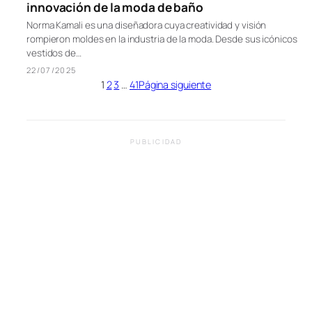
innovación de la moda de baño
Norma Kamali es una diseñadora cuya creatividad y visión
rompieron moldes en la industria de la moda. Desde sus icónicos
vestidos de…
22/07/2025
1
2
3
…
41
Página siguiente
PUBLICIDAD