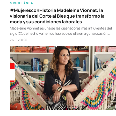
MISCELÁNEA
#MujeresconHistoria Madeleine Vionnet: la
visionaria del Corte al Bies que transformó la
moda y sus condiciones laborales
Madeleine Vionnet es una de las diseñadoras más influyentes del
siglo XX, de hecho ya hemos hablado de ella en alguna ocasión.…
21/10/2025