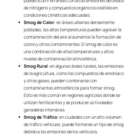
puede ocurrir en áreas con altas emisiones de óxidos
de nitrógeno y compuestos orgánicos volátiles en
condiciones climáticas adecuadas.
Smog de Calor
: en áreas urbanas densamente
pobladas, las altas temperaturas pueden agravar la
contaminación del aire al aumentar la formación de
ozono y otros contaminantes. El smog de calor es
una combinación de altas temperaturas y altos
niveles de contaminación atmosférica.
Smog Rural
: en algunas áreas rurales, las emisiones
de la agricultura, como los compuestos de amoníaco
y otros gases, pueden combinarse con
contaminantes atmosféricos para formar smog.
Esto es más común en regiones agrícolas donde se
utilizan fertilizantes y se producen actividades
ganaderas intensivas.
Smog de Tráfico
: en ciudades con un alto volumen
de tráfico vehicular, puede formarse un tipo de smog
debido a las emisiones de los vehículos,