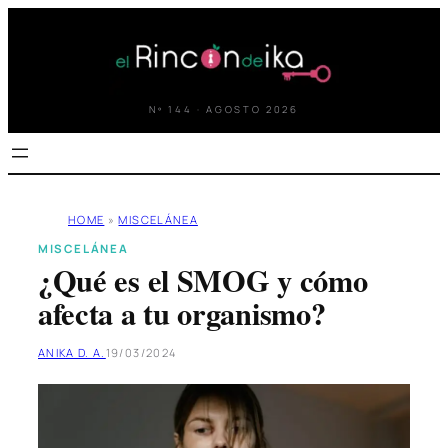
Saltar
al
contenido
Nº 144 · AGOSTO 2026
HOME
»
MISCELÁNEA
MISCELÁNEA
¿Qué es el SMOG y cómo
afecta a tu organismo?
ANIKA D. A.
19/03/2024