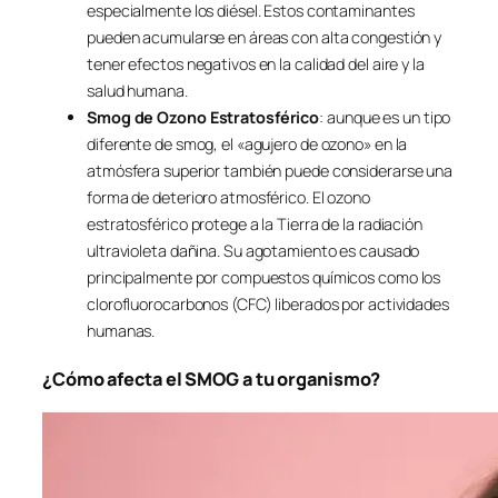
especialmente los diésel. Estos contaminantes
pueden acumularse en áreas con alta congestión y
tener efectos negativos en la calidad del aire y la
salud humana.
Smog de Ozono Estratosférico
: aunque es un tipo
diferente de smog, el «agujero de ozono» en la
atmósfera superior también puede considerarse una
forma de deterioro atmosférico. El ozono
estratosférico protege a la Tierra de la radiación
ultravioleta dañina. Su agotamiento es causado
principalmente por compuestos químicos como los
clorofluorocarbonos (CFC) liberados por actividades
humanas.
¿Cómo afecta el SMOG a tu organismo?