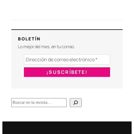
BOLETÍN
Lo mejor del mes, en tu correo.
B
u
s
c
a