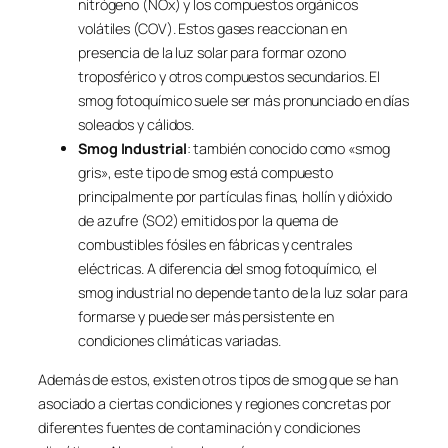
nitrógeno (NOx) y los compuestos orgánicos
volátiles (COV). Estos gases reaccionan en
presencia de la luz solar para formar ozono
troposférico y otros compuestos secundarios. El
smog fotoquímico suele ser más pronunciado en días
soleados y cálidos.
Smog Industrial
: también conocido como «smog
gris», este tipo de smog está compuesto
principalmente por partículas finas, hollín y dióxido
de azufre (SO2) emitidos por la quema de
combustibles fósiles en fábricas y centrales
eléctricas. A diferencia del smog fotoquímico, el
smog industrial no depende tanto de la luz solar para
formarse y puede ser más persistente en
condiciones climáticas variadas.
Además de estos, existen otros tipos de smog que se han
asociado a ciertas condiciones y regiones concretas por
diferentes fuentes de contaminación y condiciones