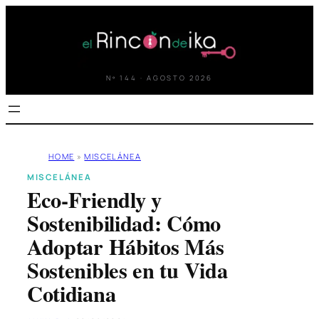
Saltar
al
contenido
Nº 144 · AGOSTO 2026
HOME
»
MISCELÁNEA
MISCELÁNEA
Eco-Friendly y
Sostenibilidad: Cómo
Adoptar Hábitos Más
Sostenibles en tu Vida
Cotidiana