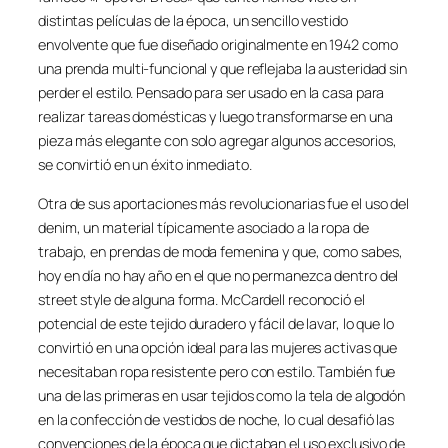
distintas películas de la época, un sencillo vestido
envolvente que fue diseñado originalmente en 1942 como
una prenda multi-funcional y que reflejaba la austeridad sin
perder el estilo. Pensado para ser usado en la casa para
realizar tareas domésticas y luego transformarse en una
pieza más elegante con solo agregar algunos accesorios,
se convirtió en un éxito inmediato.
Otra de sus aportaciones más revolucionarias fue el uso del
denim, un material típicamente asociado a la ropa de
trabajo, en prendas de moda femenina y que, como sabes,
hoy en día no hay año en el que no permanezca dentro del
street style de alguna forma. McCardell reconoció el
potencial de este tejido duradero y fácil de lavar, lo que lo
convirtió en una opción ideal para las mujeres activas que
necesitaban ropa resistente pero con estilo. También fue
una de las primeras en usar tejidos como la tela de algodón
en la confección de vestidos de noche, lo cual desafió las
convenciones de la época que dictaban el uso exclusivo de