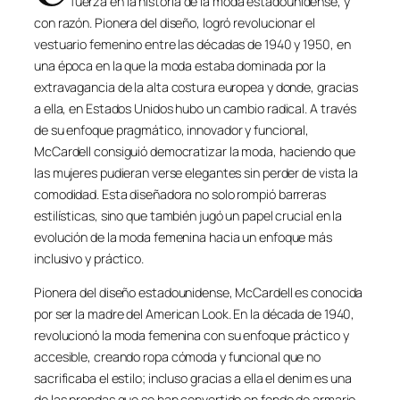
fuerza en la historia de la moda estadounidense, y
con razón. Pionera del diseño, logró revolucionar el
vestuario femenino entre las décadas de 1940 y 1950, en
una época en la que la moda estaba dominada por la
extravagancia de la alta costura europea y donde, gracias
a ella, en Estados Unidos hubo un cambio radical. A través
de su enfoque pragmático, innovador y funcional,
McCardell consiguió democratizar la moda, haciendo que
las mujeres pudieran verse elegantes sin perder de vista la
comodidad. Esta diseñadora no solo rompió barreras
estilísticas, sino que también jugó un papel crucial en la
evolución de la moda femenina hacia un enfoque más
inclusivo y práctico.
Pionera del diseño estadounidense, McCardell es conocida
por ser la madre del American Look. En la década de 1940,
revolucionó la moda femenina con su enfoque práctico y
accesible, creando ropa cómoda y funcional que no
sacrificaba el estilo; incluso gracias a ella el denim es una
de las prendas que se han convertido en fondo de armario.