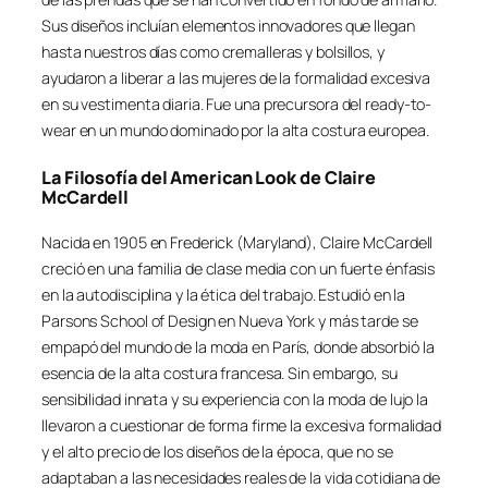
Sus diseños incluían elementos innovadores que llegan
hasta nuestros días como cremalleras y bolsillos, y
ayudaron a liberar a las mujeres de la formalidad excesiva
en su vestimenta diaria. Fue una precursora del ready-to-
wear en un mundo dominado por la alta costura europea.
La Filosofía del
American Look
de Claire
McCardell
Nacida en 1905 en Frederick (Maryland), Claire McCardell
creció en una familia de clase media con un fuerte énfasis
en la autodisciplina y la ética del trabajo. Estudió en la
Parsons School of Design en Nueva York y más tarde se
empapó del mundo de la moda en París, donde absorbió la
esencia de la alta costura francesa. Sin embargo, su
sensibilidad innata y su experiencia con la moda de lujo la
llevaron a cuestionar de forma firme la excesiva formalidad
y el alto precio de los diseños de la época, que no se
adaptaban a las necesidades reales de la vida cotidiana de