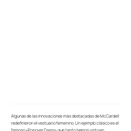
Algunas de las innovaciones más destacadas de McCardell
redefinieron el vestuario femenino. Un ejemplo clásico es el
famoso «Popover Dress» que tanto hemos visto en