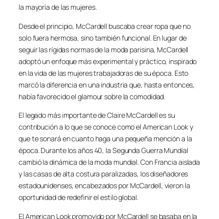
la mayoría de las mujeres.
Desde el principio, McCardell buscaba crear ropa que no
solo fuera hermosa, sino también funcional. En lugar de
seguir las rígidas normas de la moda parisina, McCardell
adoptó un enfoque más experimental y práctico, inspirado
en la vida de las mujeres trabajadoras de su época. Esto
marcó la diferencia en una industria que, hasta entonces,
había favorecido el glamour sobre la comodidad.
El legado más importante de Claire McCardell es su
contribución a lo que se conoce como el American Look y
que te sonará en cuanto haga una pequeña mención a la
época. Durante los años 40, la Segunda Guerra Mundial
cambió la dinámica de la moda mundial. Con Francia aislada
y las casas de alta costura paralizadas, los diseñadores
estadounidenses, encabezados por McCardell, vieron la
oportunidad de redefinir el estilo global.
El American Look promovido por McCardell se basaba en la