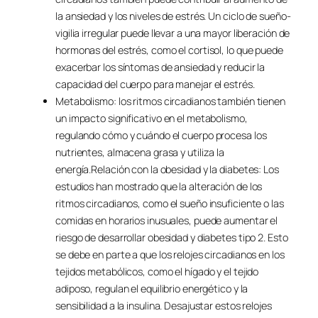
la ansiedad y los niveles de estrés. Un ciclo de sueño-
vigilia irregular puede llevar a una mayor liberación de
hormonas del estrés, como el cortisol, lo que puede
exacerbar los síntomas de ansiedad y reducir la
capacidad del cuerpo para manejar el estrés.
Metabolismo: los ritmos circadianos también tienen
un impacto significativo en el metabolismo,
regulando cómo y cuándo el cuerpo procesa los
nutrientes, almacena grasa y utiliza la
energía.Relación con la obesidad y la diabetes: Los
estudios han mostrado que la alteración de los
ritmos circadianos, como el sueño insuficiente o las
comidas en horarios inusuales, puede aumentar el
riesgo de desarrollar obesidad y diabetes tipo 2. Esto
se debe en parte a que los relojes circadianos en los
tejidos metabólicos, como el hígado y el tejido
adiposo, regulan el equilibrio energético y la
sensibilidad a la insulina. Desajustar estos relojes