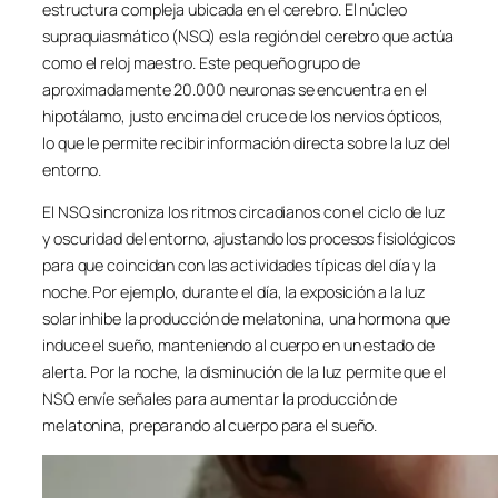
estructura compleja ubicada en el cerebro. El núcleo
supraquiasmático (NSQ) es la región del cerebro que actúa
como el reloj maestro. Este pequeño grupo de
aproximadamente 20.000 neuronas se encuentra en el
hipotálamo, justo encima del cruce de los nervios ópticos,
lo que le permite recibir información directa sobre la luz del
entorno.
El NSQ sincroniza los ritmos circadianos con el ciclo de luz
y oscuridad del entorno, ajustando los procesos fisiológicos
para que coincidan con las actividades típicas del día y la
noche. Por ejemplo, durante el día, la exposición a la luz
solar inhibe la producción de melatonina, una hormona que
induce el sueño, manteniendo al cuerpo en un estado de
alerta. Por la noche, la disminución de la luz permite que el
NSQ envíe señales para aumentar la producción de
melatonina, preparando al cuerpo para el sueño.