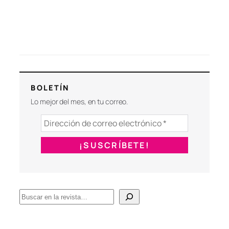
BOLETÍN
Lo mejor del mes, en tu correo.
B
u
s