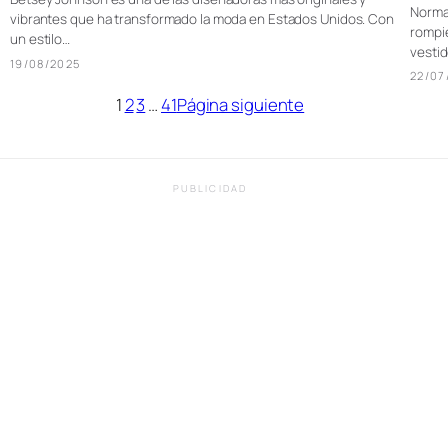
Norma 
vibrantes que ha transformado la moda en Estados Unidos. Con
rompie
un estilo…
vesti
19/08/2025
22/07
1
2
3
…
41
Página siguiente
PUBLICIDAD