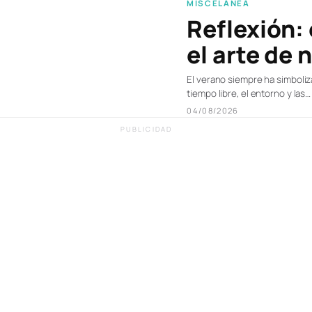
MISCELÁNEA
Reflexión:
el arte de 
El verano siempre ha simbolizad
tiempo libre, el entorno y las…
04/08/2026
PUBLICIDAD