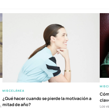
MISC
MISCELÁNEA
Cómo
¿Qué hacer cuando se pierde la motivación a
clav
mitad de año?
n
Los vi