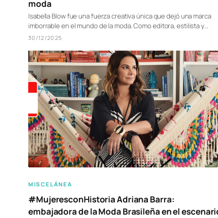
moda
Isabella Blow fue una fuerza creativa única que dejó una marca
imborrable en el mundo de la moda. Como editora, estilista y…
30/12/2025
MISCELÁNEA
#MujeresconHistoria Adriana Barra:
embajadora de la Moda Brasileña en el escenari