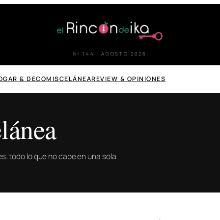
Nº 144 · AGOSTO 2026
OGAR & DECO
MISCELÁNEA
REVIEW & OPINIONES
lánea
ones: todo lo que no cabe en una sola