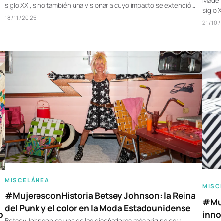
Madele
siglo XXI, sino también una visionaria cuyo impacto se extendió…
siglo 
18/11/2025
21/10
MISCELÁNEA
MISC
#MujeresconHistoria Betsey Johnson: la Reina
#Muj
del Punk y el color en la Moda Estadounidense
inno
o
Betsey Johnson es una de las diseñadoras más originales y