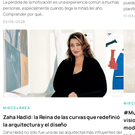
La pérdida de la motivación es una experiencia común a muchas
pueden
personas, especialmente cuando llega la mitad del año.
plani
Comprender por qué…
17/03
02/06/2026
MISC
MISCELÁNEA
#Muj
Zaha Hadid: la Reina de las curvas que redefinió
visi
la arquitectura y el diseño
moda
Zaha Hadid no solo fue una de las arquitectas más influyentes del