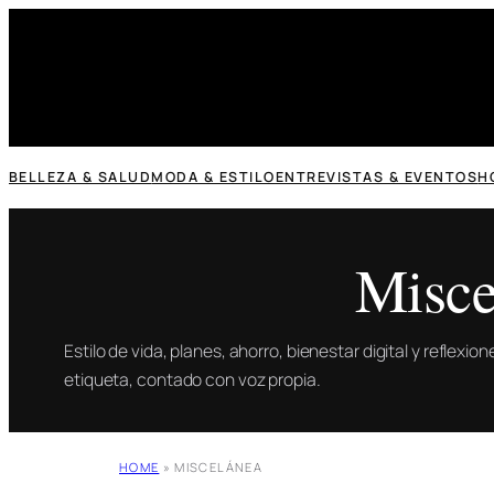
Saltar
al
contenido
BELLEZA & SALUD
MODA & ESTILO
ENTREVISTAS & EVENTOS
H
Misce
Estilo de vida, planes, ahorro, bienestar digital y reflexi
etiqueta, contado con voz propia.
HOME
»
MISCELÁNEA