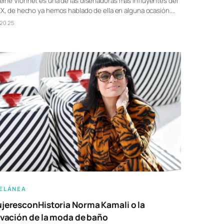
ine Vionnet es una de las diseñadoras más influyentes del
XX, de hecho ya hemos hablado de ella en alguna ocasión.…
/2025
ELÁNEA
eresconHistoria Norma Kamali o la
vación de la moda de baño