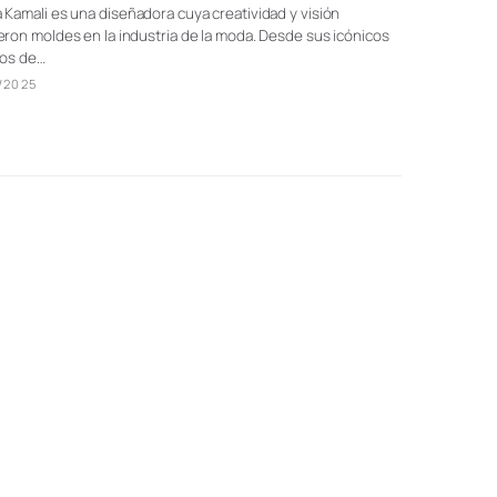
Kamali es una diseñadora cuya creatividad y visión
ron moldes en la industria de la moda. Desde sus icónicos
dos de…
/2025