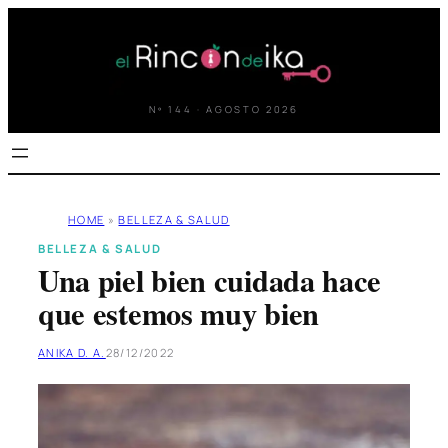
Saltar
al
contenido
Nº 144 · AGOSTO 2026
HOME
»
BELLEZA & SALUD
BELLEZA & SALUD
Una piel bien cuidada hace
que estemos muy bien
ANIKA D. A.
28/12/2022