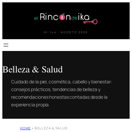
Saltar
al
contenido
Nº 144 · AGOSTO 2026
Belleza & Salud
Cuidado de la piel, cosmética, cabello y bienestar:
consejos prácticos, tendencias de belleza y
recomendaciones honestas contadas desde la
experiencia propia.
HOME
»
BELLEZA & SALUD