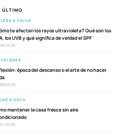
 ÚLTIMO
LLEZA & SALUD
ómo te afectan los rayos ultravioleta? Qué son los
, los UVB y qué significa de verdad el SPF
/08/2026
SCELÁNEA
lexión: época del descanso o el arte de no hacer
da
/08/2026
GAR & DECO
mo mantener la casa fresca sin aire
ondicionado
07/2026