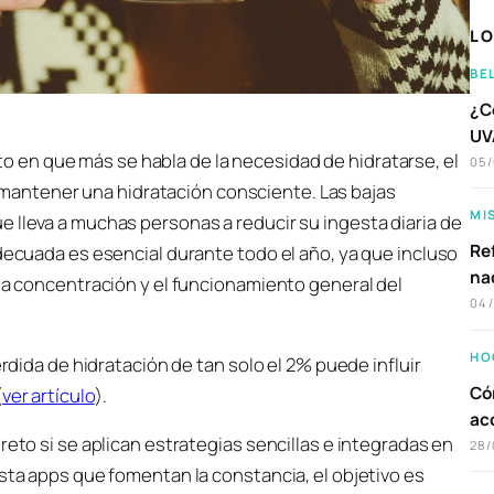
LO
BE
¿C
UVA
o en que más se habla de la necesidad de hidratarse, el
05
 mantener una hidratación consciente. Las bajas
MI
 lleva a muchas personas a reducir su ingesta diaria de
Ref
adecuada es esencial durante todo el año, ya que incluso
na
 la concentración y el funcionamiento general del
04
HO
érdida de hidratación de tan solo el 2% puede influir
Có
(
ver artículo
).
ac
reto si se aplican estrategias sencillas e integradas en
28/
asta apps que fomentan la constancia, el objetivo es