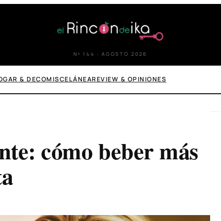
Nº 144 · AGOSTO 2026
OGAR & DECO
MISCELÁNEA
REVIEW & OPINIONES
ente: cómo beber más
ta