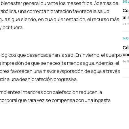
BE
l bienestar general durante los meses fríos. Además de
Com
tabólica, una correcta hidratación favorece la salud
al
gua sigue siendo, en cualquier estación, el recurso más
21/
 por fuera.
MO
Cóm
co
ológicos que desencadenan la sed. En invierno, el cuerpo
14/
alsa impresión de que se necesita menos agua. Además, el
riores favorecen una mayor evaporación de agua a través
ducir a una deshidratación progresiva.
ambientes interiores con calefacción reducen la
corporal que rara vez se compensa con una ingesta