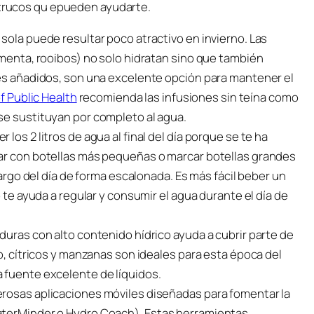
y trucos qu epueden ayudarte.
sola puede resultar poco atractivo en invierno. Las
 menta, rooibos) no solo hidratan sino que también
res añadidos, son una excelente opción para mantener el
f Public Health
recomienda las infusiones sin teína como
se sustituyan por completo al agua.
los 2 litros de agua al final del día porque se te ha
bar con botellas más pequeñas o marcar botellas grandes
largo del día de forma escalonada. Es más fácil beber un
o te ayuda a regular y consumir el agua durante el día de
duras con alto contenido hídrico ayuda a cubrir parte de
o, cítricos y manzanas son ideales para esta época del
 fuente excelente de líquidos.
erosas aplicaciones móviles diseñadas para fomentar la
aterMinder o Hydro Coach). Estas herramientas