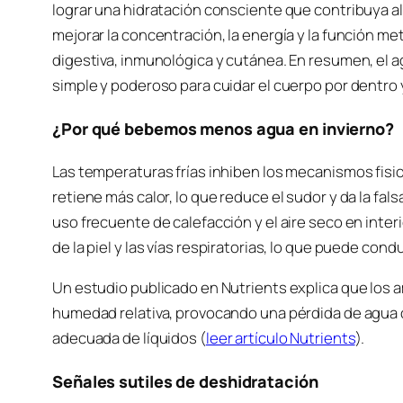
lograr una hidratación consciente que contribuya a
mejorar la concentración, la energía y la función me
digestiva, inmunológica y cutánea. En resumen, el a
simple y poderoso para cuidar el cuerpo por dentro y
¿Por qué bebemos menos agua en invierno?
Las temperaturas frías inhiben los mecanismos fisi
retiene más calor, lo que reduce el sudor y da la f
uso frecuente de calefacción y el aire seco en inte
de la piel y las vías respiratorias, lo que puede con
Un estudio publicado en Nutrients explica que los 
humedad relativa, provocando una pérdida de agua 
adecuada de líquidos (
leer artículo Nutrients
).
Señales sutiles de deshidratación