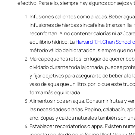
efectivo. Para ello, siempre hay algunos consejos 
Infusiones calientes como aliadas. Beber agua 
infusiones de hierbas sin cafeína (manzanilla,
reconfortan. Al no contener calorías ni azúca
equilibrio hídrico. La
Harvard T.H. Chan School o
método válido de hidratación, siempre que no 
Marca pequeños retos. En lugar de querer beber 
olvidado durante toda la jornada, puedes pro
y fijar objetivos para asegurarte de beber a lo 
vaso de agua que un litro, por lo que este truc
forma más equilibrada.
Alimentos ricos en agua. Consumir frutas y ver
las necesidades diarias. Pepino, calabacín, api
año. Sopas y caldos naturales también son una
Establecer recordatorios o apps. Existen num
ingesta regular de agua (como Plant Nanny, W