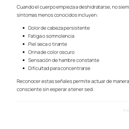
Cuando el cuerpo empieza a deshidratarse, no siem
síntomas menos conocidos incluyen:
Dolor de cabeza persistente
Fatiga o somnolencia
Piel seca o tirante
Orina de color oscuro
Sensación de hambre constante
Dificultad para concentrarse
Reconocer estas señales permite actuar de manera 
consciente sin esperar a tener sed.
PU