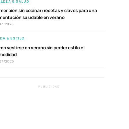
LLEZA & SALUD
er bien sin cocinar: recetas y claves para una
imentación saludable en verano
07/2026
DA & ESTILO
o vestirse en verano sin perder estilo ni
modidad
07/2026
PUBLICIDAD