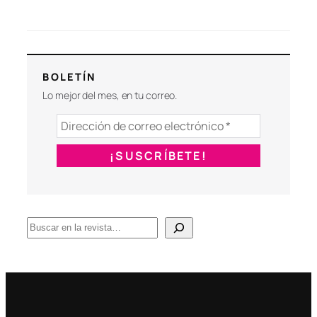
BOLETÍN
Lo mejor del mes, en tu correo.
B
u
s
c
a
r