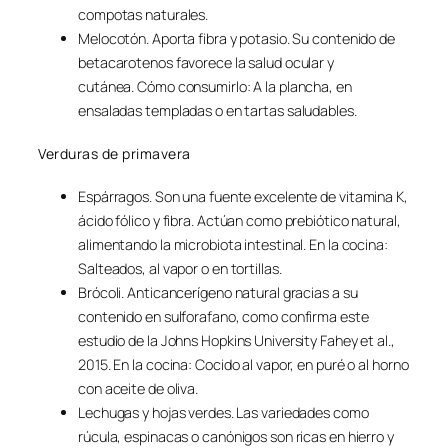
compotas naturales.
Melocotón. Aporta fibra y potasio. Su contenido de
betacarotenos favorece la salud ocular y
cutánea. Cómo consumirlo: A la plancha, en
ensaladas templadas o en tartas saludables.
Verduras de primavera
Espárragos. Son una fuente excelente de vitamina K,
ácido fólico y fibra. Actúan como prebiótico natural,
alimentando la microbiota intestinal. En la cocina:
Salteados, al vapor o en tortillas.
Brócoli. Anticancerígeno natural gracias a su
contenido en sulforafano, como confirma este
estudio de la Johns Hopkins University Fahey et al.,
2015. En la cocina: Cocido al vapor, en puré o al horno
con aceite de oliva.
Lechugas y hojas verdes. Las variedades como
rúcula, espinacas o canónigos son ricas en hierro y