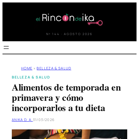
Saltar
al
contenido
Nº 144 · AGOSTO 2026
HOME
»
BELLEZA & SALUD
BELLEZA & SALUD
Alimentos de temporada en
primavera y cómo
incorporarlos a tu dieta
ANIKA D. A.
31/03/2026