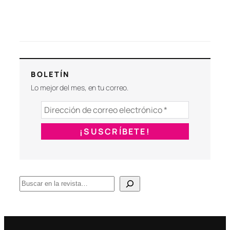
BOLETÍN
Lo mejor del mes, en tu correo.
B
u
s
c