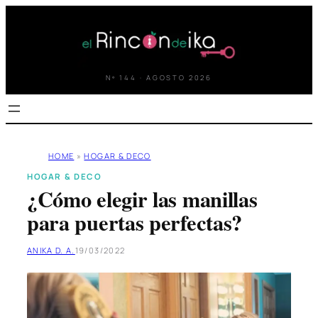
Saltar
al
contenido
Nº 144 · AGOSTO 2026
HOME
»
HOGAR & DECO
HOGAR & DECO
¿Cómo elegir las manillas
para puertas perfectas?
ANIKA D. A.
19/03/2022