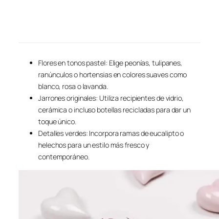
Flores en tonos pastel: Elige peonías, tulipanes,
ranúnculos o hortensias en colores suaves como
blanco, rosa o lavanda.
Jarrones originales: Utiliza recipientes de vidrio,
cerámica o incluso botellas recicladas para dar un
toque único.
Detalles verdes: Incorpora ramas de eucalipto o
helechos para un estilo más fresco y
contemporáneo.