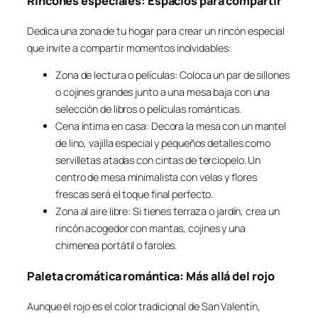
Rincones especiales: Espacios para compartir
Dedica una zona de tu hogar para crear un rincón especial
que invite a compartir momentos inolvidables:
Zona de lectura o películas: Coloca un par de sillones
o cojines grandes junto a una mesa baja con una
selección de libros o películas románticas.
Cena íntima en casa: Decora la mesa con un mantel
de lino, vajilla especial y pequeños detalles como
servilletas atadas con cintas de terciopelo. Un
centro de mesa minimalista con velas y flores
frescas será el toque final perfecto.
Zona al aire libre: Si tienes terraza o jardín, crea un
rincón acogedor con mantas, cojines y una
chimenea portátil o faroles.
Paleta cromática romántica: Más allá del rojo
Aunque el rojo es el color tradicional de San Valentín,