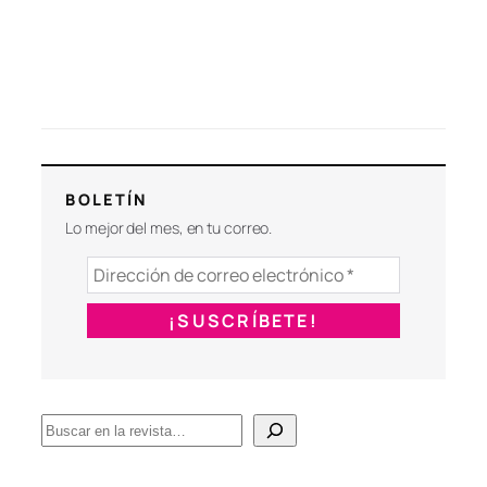
BOLETÍN
Lo mejor del mes, en tu correo.
B
u
s