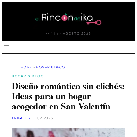
Saltar
al
contenido
Nº 144 · AGOSTO 2026
HOME
»
HOGAR & DECO
HOGAR & DECO
Diseño romántico sin clichés:
Ideas para un hogar
acogedor en San Valentín
ANIKA D. A.
11/02/2025