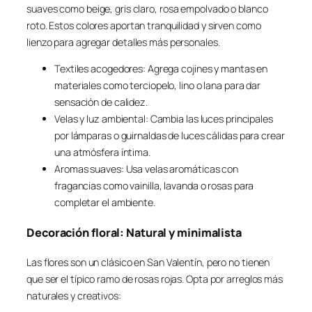
suaves como beige, gris claro, rosa empolvado o blanco
roto. Estos colores aportan tranquilidad y sirven como
lienzo para agregar detalles más personales.
Textiles acogedores: Agrega cojines y mantas en
materiales como terciopelo, lino o lana para dar
sensación de calidez.
Velas y luz ambiental: Cambia las luces principales
por lámparas o guirnaldas de luces cálidas para crear
una atmósfera íntima.
Aromas suaves: Usa velas aromáticas con
fragancias como vainilla, lavanda o rosas para
completar el ambiente.
Decoración floral: Natural y minimalista
Las flores son un clásico en San Valentín, pero no tienen
que ser el típico ramo de rosas rojas. Opta por arreglos más
naturales y creativos: