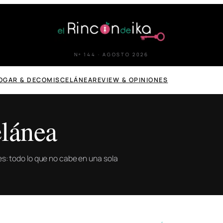
Nº 144 · AGOSTO 2026
OGAR & DECO
MISCELÁNEA
REVIEW & OPINIONES
lánea
ones: todo lo que no cabe en una sola