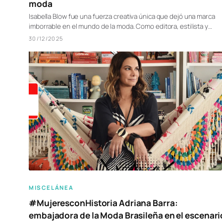
moda
Isabella Blow fue una fuerza creativa única que dejó una marca
imborrable en el mundo de la moda. Como editora, estilista y…
30/12/2025
MISCELÁNEA
#MujeresconHistoria Adriana Barra:
embajadora de la Moda Brasileña en el escenari