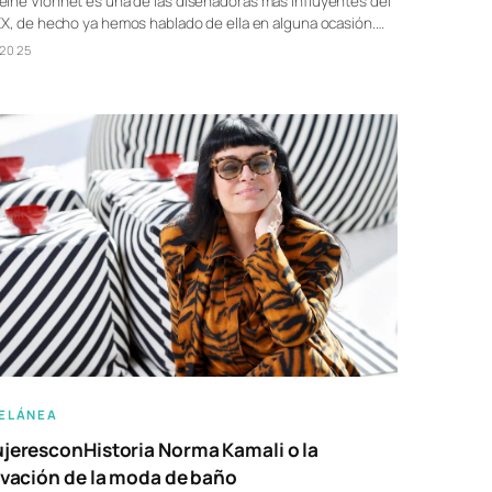
ine Vionnet es una de las diseñadoras más influyentes del
XX, de hecho ya hemos hablado de ella en alguna ocasión.…
/2025
ELÁNEA
eresconHistoria Norma Kamali o la
vación de la moda de baño