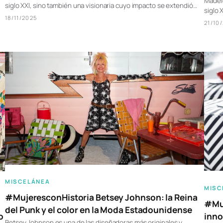
Madele
siglo XXI, sino también una visionaria cuyo impacto se extendió…
siglo 
18/11/2025
21/10
MISCELÁNEA
MISC
#MujeresconHistoria Betsey Johnson: la Reina
#Muj
del Punk y el color en la Moda Estadounidense
inno
o
Betsey Johnson es una de las diseñadoras más originales y