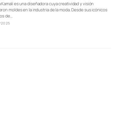
Kamali es una diseñadora cuya creatividad y visión
ron moldes en la industria de la moda. Desde sus icónicos
dos de…
/2025