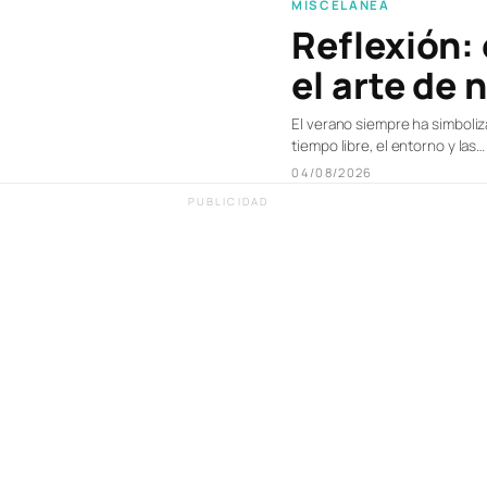
MISCELÁNEA
Reflexión:
el arte de 
El verano siempre ha simbolizad
tiempo libre, el entorno y las…
04/08/2026
PUBLICIDAD