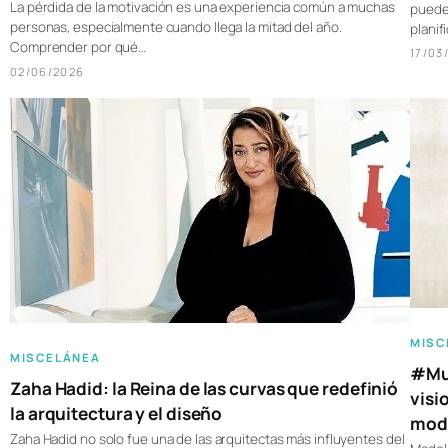
La pérdida de la motivación es una experiencia común a muchas
pueden
personas, especialmente cuando llega la mitad del año.
plani
Comprender por qué…
17/03
02/06/2026
MISC
MISCELÁNEA
#Muj
Zaha Hadid: la Reina de las curvas que redefinió
visi
la arquitectura y el diseño
moda
Zaha Hadid no solo fue una de las arquitectas más influyentes del