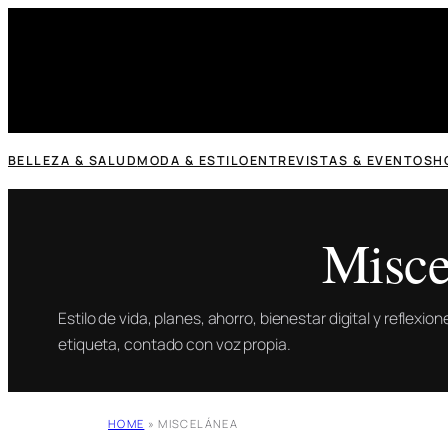
Saltar
al
contenido
BELLEZA & SALUD
MODA & ESTILO
ENTREVISTAS & EVENTOS
H
Misce
Estilo de vida, planes, ahorro, bienestar digital y reflexi
etiqueta, contado con voz propia.
HOME
»
MISCELÁNEA