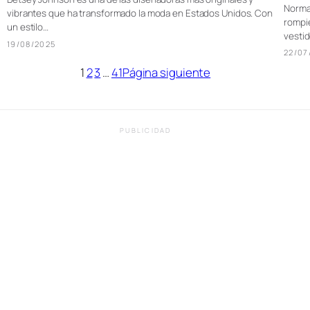
Norma 
vibrantes que ha transformado la moda en Estados Unidos. Con
rompie
un estilo…
vesti
19/08/2025
22/07
1
2
3
…
41
Página siguiente
PUBLICIDAD