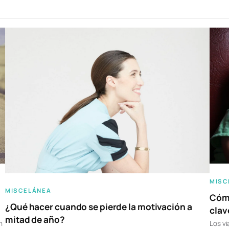
MISC
MISCELÁNEA
Cómo
¿Qué hacer cuando se pierde la motivación a
clav
mitad de año?
n
Los vi