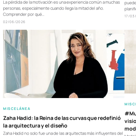
La pérdida de la motivación es una experiencia común a muchas
pueden
personas, especialmente cuando llega la mitad del año.
plani
Comprender por qué…
17/03
02/06/2026
MISC
MISCELÁNEA
#Muj
Zaha Hadid: la Reina de las curvas que redefinió
visi
la arquitectura y el diseño
moda
Zaha Hadid no solo fue una de las arquitectas más influyentes del