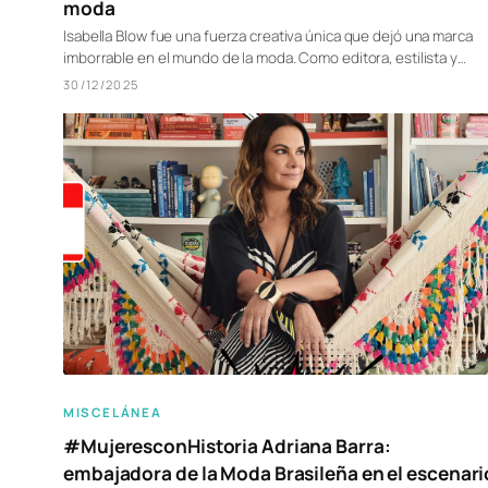
moda
Isabella Blow fue una fuerza creativa única que dejó una marca
imborrable en el mundo de la moda. Como editora, estilista y…
30/12/2025
MISCELÁNEA
#MujeresconHistoria Adriana Barra:
embajadora de la Moda Brasileña en el escenari