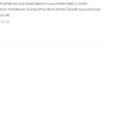
Kamali es una diseñadora cuya creatividad y visión
ron moldes en la industria de la moda. Desde sus icónicos
dos de…
/2025