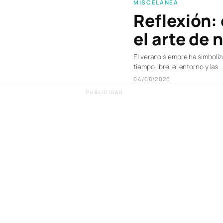
MISCELÁNEA
Reflexión:
el arte de 
El verano siempre ha simbolizad
tiempo libre, el entorno y las…
04/08/2026
PUBLICIDAD