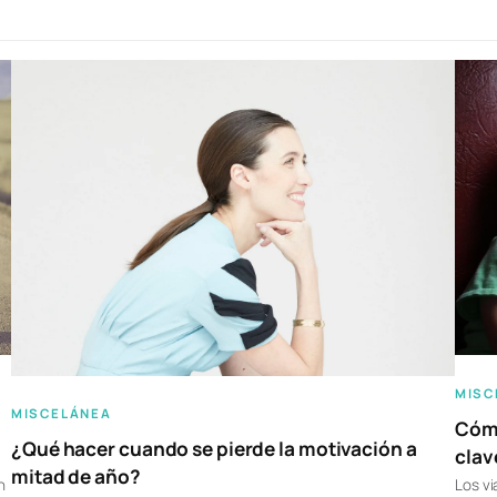
MISC
MISCELÁNEA
Cómo
¿Qué hacer cuando se pierde la motivación a
clav
mitad de año?
n
Los vi