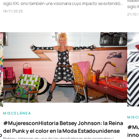
Madele
siglo XXI, sino también una visionaria cuyo impacto se extendió…
siglo 
18/11/2025
21/10
MISCELÁNEA
MISC
#MujeresconHistoria Betsey Johnson: la Reina
#Muj
del Punk y el color en la Moda Estadounidense
inno
o
Betsey Johnson es una de las diseñadoras más originales y