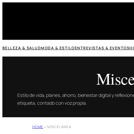
Saltar
al
contenido
BELLEZA & SALUD
MODA & ESTILO
ENTREVISTAS & EVENTOS
H
Misce
Estilo de vida, planes, ahorro, bienestar digital y reflexi
etiqueta, contado con voz propia.
HOME
»
MISCELÁNEA