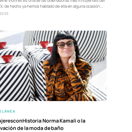
ine Vionnet es una de las diseñadoras más influyentes del
XX, de hecho ya hemos hablado de ella en alguna ocasión.…
/2025
ELÁNEA
eresconHistoria Norma Kamali o la
vación de la moda de baño