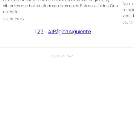
Norma 
vibrantes que ha transformado la moda en Estados Unidos. Con
rompie
un estilo…
vesti
19/08/2025
22/07
1
2
3
…
41
Página siguiente
PUBLICIDAD