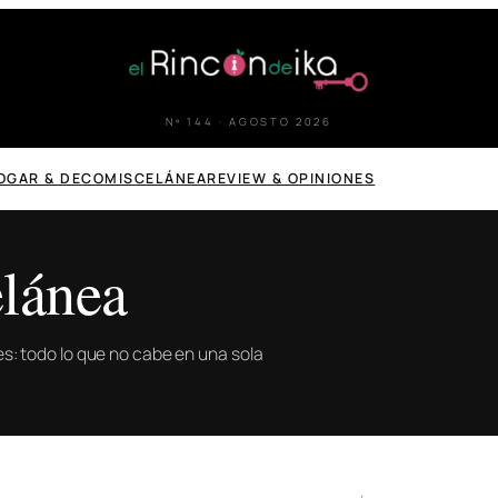
Nº 144 · AGOSTO 2026
OGAR & DECO
MISCELÁNEA
REVIEW & OPINIONES
lánea
ones: todo lo que no cabe en una sola