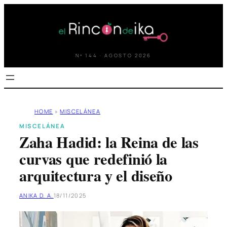
Saltar
al
contenido
Nº 144 · AGOSTO 2026
HOME
»
MISCELÁNEA
MISCELÁNEA
Zaha Hadid: la Reina de las
curvas que redefinió la
arquitectura y el diseño
ANIKA D. A.
18/11/2025