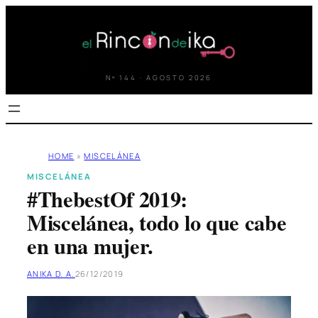
Saltar
al
contenido
Nº 144 · AGOSTO 2026
HOME
»
MISCELÁNEA
MISCELÁNEA
#ThebestOf 2019:
Miscelánea, todo lo que cabe
en una mujer.
ANIKA D. A.
26/12/2019