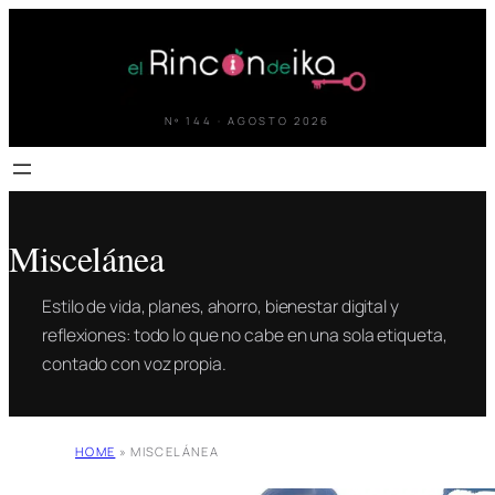
Saltar
al
contenido
Nº 144 · AGOSTO 2026
Miscelánea
Estilo de vida, planes, ahorro, bienestar digital y
reflexiones: todo lo que no cabe en una sola etiqueta,
contado con voz propia.
HOME
»
MISCELÁNEA