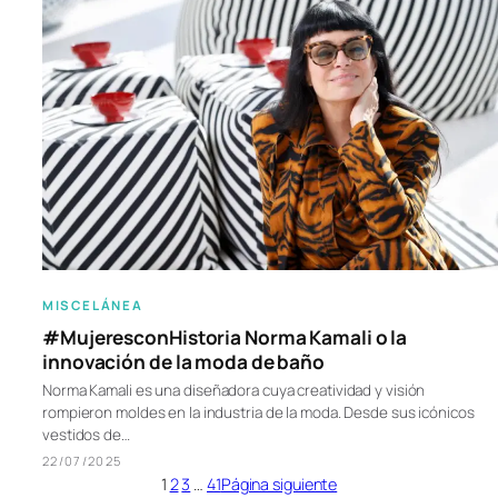
MISCELÁNEA
#MujeresconHistoria Norma Kamali o la
innovación de la moda de baño
Norma Kamali es una diseñadora cuya creatividad y visión
rompieron moldes en la industria de la moda. Desde sus icónicos
vestidos de…
22/07/2025
1
2
3
…
41
Página siguiente