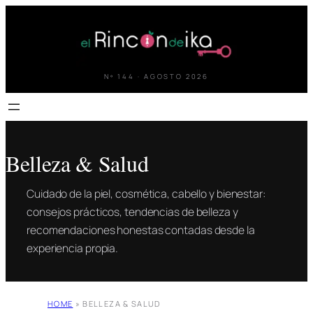
Saltar
al
contenido
Nº 144 · AGOSTO 2026
Belleza & Salud
Cuidado de la piel, cosmética, cabello y bienestar:
consejos prácticos, tendencias de belleza y
recomendaciones honestas contadas desde la
experiencia propia.
HOME
»
BELLEZA & SALUD