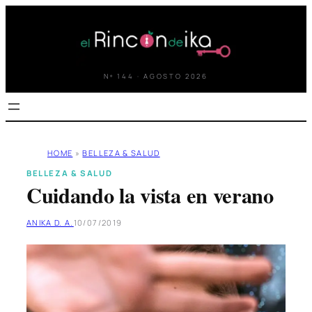
Saltar
al
contenido
Nº 144 · AGOSTO 2026
HOME
»
BELLEZA & SALUD
BELLEZA & SALUD
Cuidando la vista en verano
ANIKA D. A.
10/07/2019