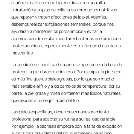
el año es mantener una higiene diaria con una alta
hidratación y un plus de belleza con productos nutritivos
que reparen y traten afecciones de la piel. Además,
debemos realizar exfoliaciones semanales, porque nos
ayudarán a mantener los poros limpios y evitar la
acumulación de células muertas y bacterias que producen
brotes acnéicos, especialmente este año con el uso de las
mascarillas.
La condición específica de la piel es importante a la hora de
proteger la piel durante el invierno. Por ejemplo, la piel seca
es más fina que las pieles grasas, por lo que son mucho
más sensible al frío y a los cambios de temperatura; por su
parte, la piel grasa y mixta contienen más lípidos naturales
que ayudan a proteger la piel del frío
Las pieles específicas, deben buscar asesoramiento
profesional para adaptar su rutina a su realidad de la piel.
Por ejemplo, la psoriasis empeora con la falta de exposición
a los rayos ultravioletas del sol, que tienen una acción