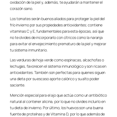
oxidación de la piel y, además, te ayudarán a mantener el
corazón sano.
Los tomates serán buenos aliados para proteger la piel del
frío invierno por sus propiedades antioxidantes; contiene
vitaminas C y E, fundamentales para esta épocas, así que
no te olvides de incorporarlo con cítricos como la naranja
para evitar el envejecimiento prematuro de la piel y mejorar
tu sistema inmunitario.
Las verduras de hoja verde como espinacas, alcachofas o
lechugas, favorecen el sistema inmunológico y son ricas en
antioxidantes. También son perfectas para quienes siguen
una dieta por su escaso aporte calórico y su alto poder
saciante.
Mención especial para el ajo que actúa como un antibiótico
natural al contener alicina, por lo que no olvides incluirlo en
tu dieta de invierno. Por último, los huevos son una buena
fuente de proteínas y de Vitamina D, por lo que además de