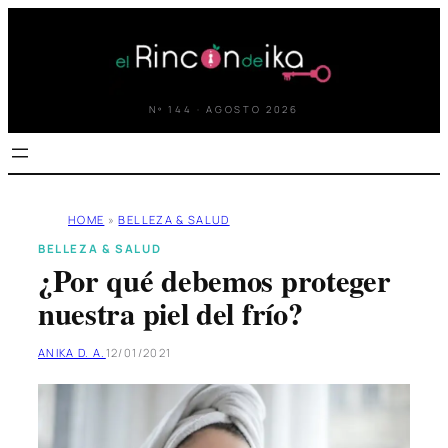
Saltar
al
contenido
Nº 144 · AGOSTO 2026
HOME
»
BELLEZA & SALUD
BELLEZA & SALUD
¿Por qué debemos proteger
nuestra piel del frío?
ANIKA D. A.
12/01/2021