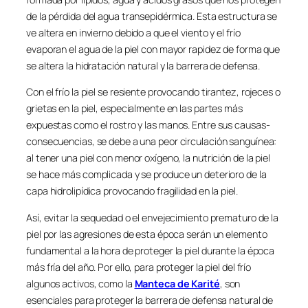
de la pérdida del agua transepidérmica. Esta estructura se
ve altera en invierno debido a que el viento y el frío
evaporan el agua de la piel con mayor rapidez de forma que
se altera la hidratación natural y la barrera de defensa.
Con el frío la piel se resiente provocando tirantez, rojeces o
grietas en la piel, especialmente en las partes más
expuestas como el rostro y las manos. Entre sus causas-
consecuencias, se debe a una peor circulación sanguínea:
al tener una piel con menor oxígeno, la nutrición de la piel
se hace más complicada y se produce un deterioro de la
capa hidrolipídica provocando fragilidad en la piel.
Así, evitar la sequedad o el envejecimiento prematuro de la
piel por las agresiones de esta época serán un elemento
fundamental a la hora de proteger la piel durante la época
más fría del año. Por ello, para proteger la piel del frío
algunos activos, como la
Manteca de Karité
, son
esenciales para proteger la barrera de defensa natural de