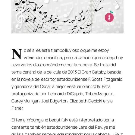
N
o sé si es este tiempo lluvioso o que me estoy
volviendo romántica, pero la canción que os dejo hoy
lleva varios días rondándome por la cabeza. Se trata del
tema central de la película de 2013 El Gran Gatsby, basada
en la novela del escritor estadounidense F. Scott Fitzgerald
y ganadora del Óscar a mejor vestuario en 2014. Está
protagonizada por Leonardo DiCaprio, Tobey Maguire,
Carey Mulligan, Joel Edgerton, Elizabeth Debicki e Isla
Fisher.
El tema «Young and beautiful» está interpretado por la
cantante también estadounidense Lana del Rey, ya me
dirás si también se te queda rondando por la cabeza… ¡Feliz