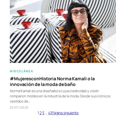
MISCELÁNEA
#MujeresconHistoria Norma Kamali o la
innovación de la moda de baño
Norma Kamali es una diseñadora cuya creatividad y visión
rompieron moldes en la industria de la moda. Desde sus icónicos
vestidos de…
22/07/2025
1
2
3
…
41
Página siguiente