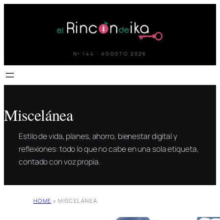
Saltar
al
contenido
Nº 144 · AGOSTO 2026
Miscelánea
Estilo de vida, planes, ahorro, bienestar digital y
reflexiones: todo lo que no cabe en una sola etiqueta,
contado con voz propia.
HOME
»
MISCELÁNEA