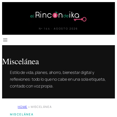
Saltar
al
contenido
Nº 144 · AGOSTO 2026
Miscelánea
Estilo de vida, planes, ahorro, bienestar digital y
reflexiones: todo lo que no cabe en una sola etiqueta,
contado con voz propia.
HOME
»
MISCELÁNEA
MISCELÁNEA