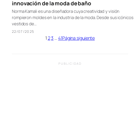
innovación de la moda de baño
Norma Kamali es una diseñadora cuya creatividad y visión
rompieron moldes en la industria de la moda. Desde sus icónicos
vestidos de…
22/07/2025
1
2
3
…
41
Página siguiente
PUBLICIDAD