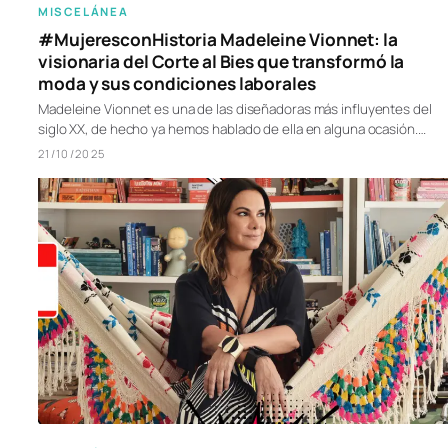
MISCELÁNEA
#MujeresconHistoria Madeleine Vionnet: la
visionaria del Corte al Bies que transformó la
moda y sus condiciones laborales
Madeleine Vionnet es una de las diseñadoras más influyentes del
siglo XX, de hecho ya hemos hablado de ella en alguna ocasión.…
21/10/2025