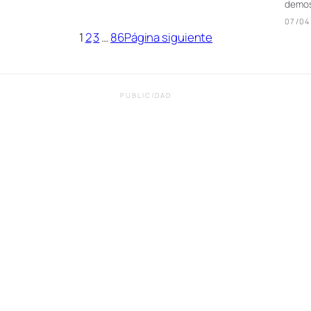
demos
07/04
1
2
3
…
86
Página siguiente
PUBLICIDAD