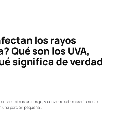
fectan los rayos
a? Qué son los UVA,
ué significa de verdad
 sol asumimos un riesgo, y conviene saber exactamente
son una porción pequeña…