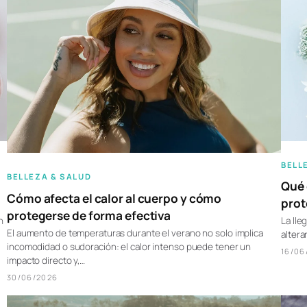
BELL
BELLEZA & SALUD
Qué 
Cómo afecta el calor al cuerpo y cómo
prot
protegerse de forma efectiva
La lle
n
El aumento de temperaturas durante el verano no solo implica
altera
incomodidad o sudoración: el calor intenso puede tener un
16/06
impacto directo y,…
30/06/2026