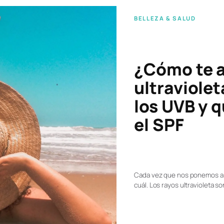
BELLEZA & SALUD
¿Cómo te a
ultraviolet
los UVB y q
el SPF
Cada vez que nos ponemos al
cuál. Los rayos ultravioleta 