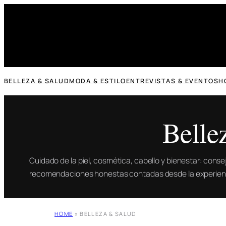
Saltar
al
contenido
BELLEZA & SALUD
MODA & ESTILO
ENTREVISTAS & EVENTOS
H
Belle
Cuidado de la piel, cosmética, cabello y bienestar: conse
recomendaciones honestas contadas desde la experienc
HOME
»
BELLEZA & SALUD