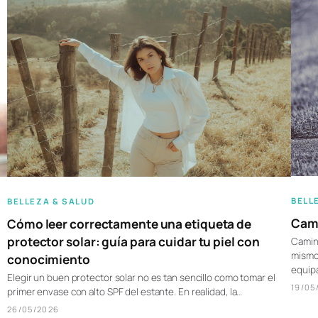
BELL
BELLEZA & SALUD
Cami
Cómo leer correctamente una etiqueta de
protector solar: guía para cuidar tu piel con
Camina
mismo 
conocimiento
equipa
Elegir un buen protector solar no es tan sencillo como tomar el
19/05
primer envase con alto SPF del estante. En realidad, la…
26/05/2026