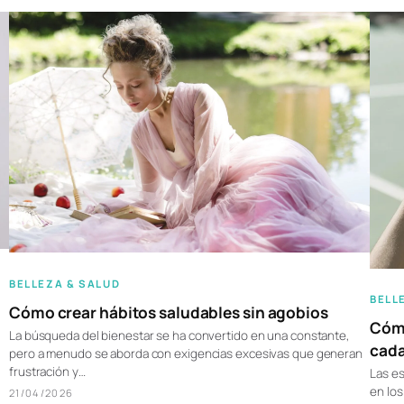
BELLEZA & SALUD
BELL
Cómo crear hábitos saludables sin agobios
Cómo
La búsqueda del bienestar se ha convertido en una constante,
cad
pero a menudo se aborda con exigencias excesivas que generan
frustración y…
Las es
en los
21/04/2026