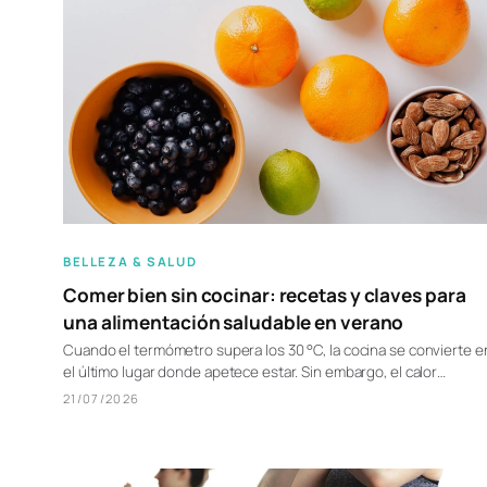
BELLEZA & SALUD
Comer bien sin cocinar: recetas y claves para
una alimentación saludable en verano
Cuando el termómetro supera los 30 °C, la cocina se convierte e
el último lugar donde apetece estar. Sin embargo, el calor…
21/07/2026