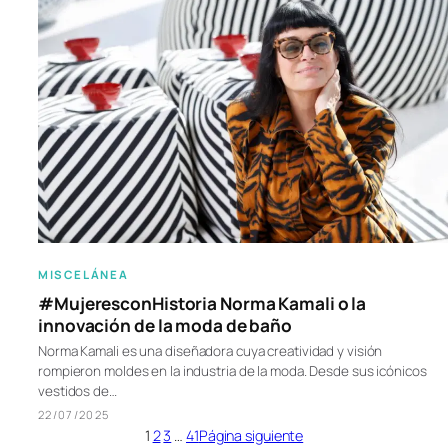
MISCELÁNEA
#MujeresconHistoria Norma Kamali o la
innovación de la moda de baño
Norma Kamali es una diseñadora cuya creatividad y visión
rompieron moldes en la industria de la moda. Desde sus icónicos
vestidos de…
22/07/2025
1
2
3
…
41
Página siguiente