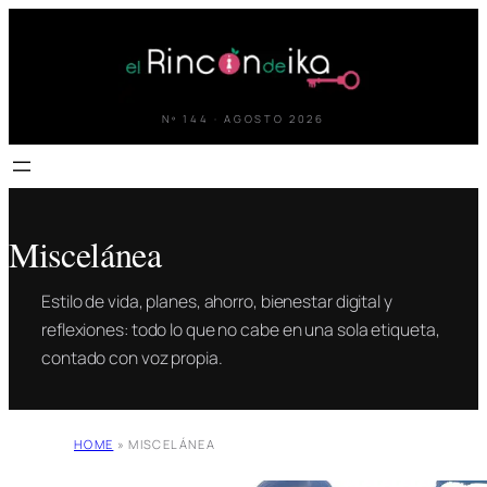
Saltar
al
contenido
Nº 144 · AGOSTO 2026
Miscelánea
Estilo de vida, planes, ahorro, bienestar digital y
reflexiones: todo lo que no cabe en una sola etiqueta,
contado con voz propia.
HOME
»
MISCELÁNEA